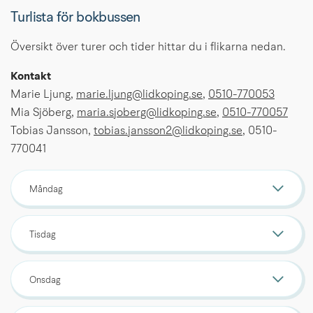
Turlista för bokbussen
Översikt över turer och tider hittar du i flikarna nedan.
Kontakt
Marie Ljung, 
marie.ljung@lidkoping.se
, 
0510-770053
Mia Sjöberg, 
maria.sjoberg@lidkoping.se
, 
0510-770057
Tobias Jansson, 
tobias.jansson2@lidkoping.se
, 0510-
770041
Måndag
Tisdag
Onsdag