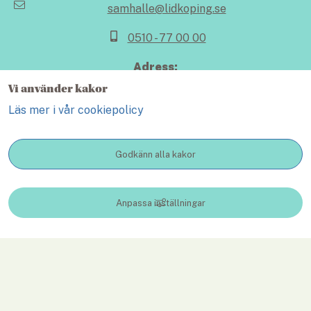
samhalle@lidkoping.se
0510 - 77 00 00
Adress:
Skaragatan 8
Vi använder kakor
531 88 Lidköping
Läs mer i vår cookiepolicy
Behandling av personuppgifter
Godkänn alla kakor
Hitta snabbt
Projekt
KONTAKT
Anpassa inställningar
Utvecklingsområde
Mark, exploatering, bygga och förvalta
Nyhetsbrev
Träffa oss