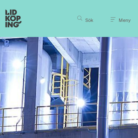
Till innehållet på sidan
Sök
Meny