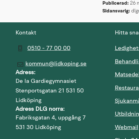
Publicerad: 
26 
Sidansvarig:
 dl
Kontakt
Hitta sn
0510 - 77 00 00
Ledighe
Behandli
kommun@lidkoping.se
Adress:
Matsede
De la Gardiegymnasiet
Restaura
Stenportsgatan 21 531 50
Lidköping
Sjukanm
Adress DLG norra:
Utbildni
Fabriksgatan 4, uppgång 7
Webmail
531 30 Lidköping