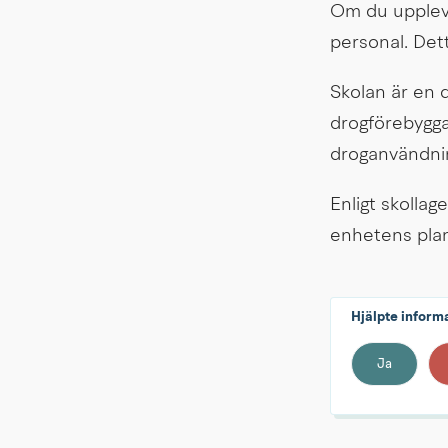
Om du uppleve
personal. Dett
Skolan är en d
drogförebygga
droganvändnin
Enligt skollage
enhetens plan
Hjälpte inform
Ja