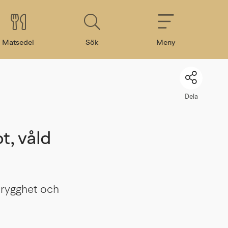
Matsedel
Sök
Meny
Dela
, våld 
rygghet och 