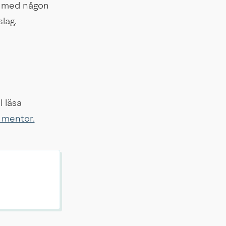
t med någon 
lag.
 läsa 
r mentor.