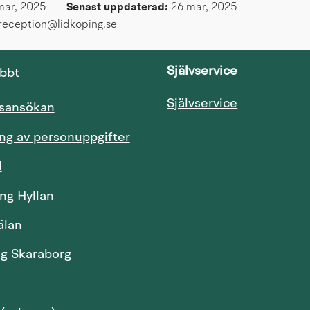
mar, 2025
Senast uppdaterad: 
26 mar, 2025
greception@lidkoping.se
Självservice
abbt
Länk till an
Självservice
Länk till annan webbplats.
tsansökan
ng av personuppgifter
Länk till annan webbplats.
l
ng Hyllan
älan
Länk till annan webbplats.
ng Skaraborg
Länk till annan webbplats.