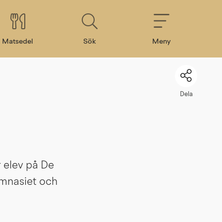
Matsedel
Sök
Meny
Dela
 elev på De 
mnasiet och 