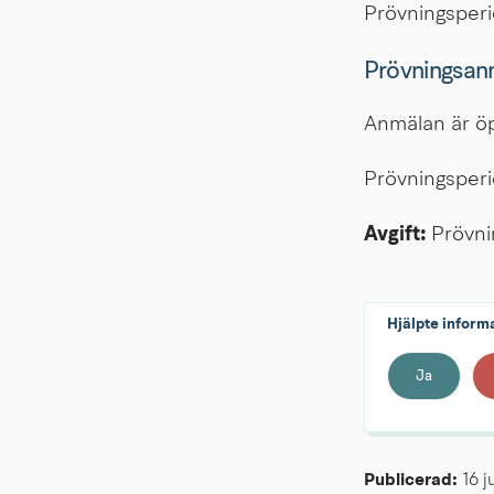
Prövningsperi
Prövningsanm
Anmälan är öp
Prövningsperi
Avgift:
 Prövni
Hjälpte inform
Ja
Publicerad: 
16 j