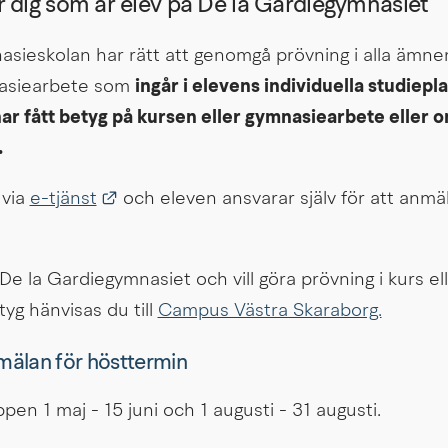
r dig som är elev på De la Gardiegymnasiet
nasieskolan har rätt att genomgå prövning i alla ämne
asiearbete som 
ingår i elevens individuella studiepl
har fått betyg på kursen eller gymnasiearbete eller o
.
Länk till annan webbplats.
via 
e-tjänst
 och eleven ansvarar själv för att anmäla 
De la Gardiegymnasiet och vill göra prövning i kurs el
yg hänvisas du till 
Campus Västra Skaraborg.
älan för hösttermin
en 1 maj - 15 juni och 1 augusti - 31 augusti.