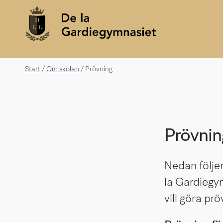
Start
Om skolan
/
/
Prövning
Prövnin
Nedan följer
la Gardiegy
vill göra prö