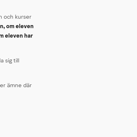
n och kurser 
an, om eleven 
m eleven har 
sig till 
ler ämne där 