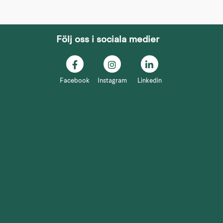
Följ oss i sociala medier
nan webbplats.
Facebook
Instagram
Linkedin
nster.