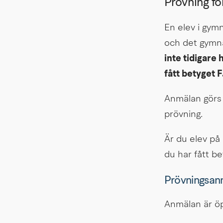
Prövning fö
En elev i gym
och det gymn
inte tidigare 
fått betyget F
Anmälan görs 
prövning.
Är du elev på 
du har fått bet
Prövningsanm
Anmälan är öpp