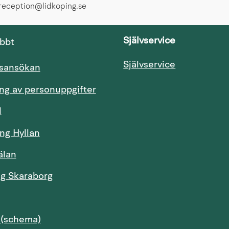
greception@lidkoping.se
Självservice
abbt
Länk till an
Självservice
Länk till annan webbplats.
tsansökan
ng av personuppgifter
Länk till annan webbplats.
l
ng Hyllan
älan
Länk till annan webbplats.
ng Skaraborg
Länk till annan webbplats.
Länk till annan webbplats, öppnas i nytt fö
 (schema)