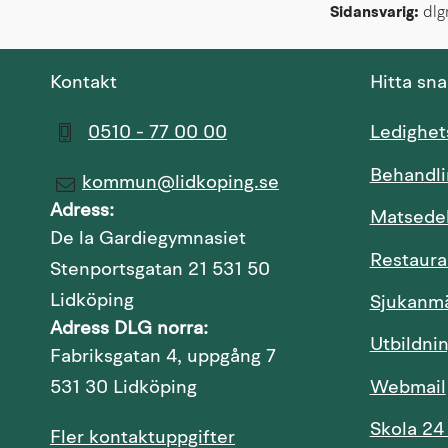
Sidansvarig:
 dl
Kontakt
Hitta sn
0510 - 77 00 00
Ledighe
Behandli
kommun@lidkoping.se
Adress:
Matsede
De la Gardiegymnasiet
Restaura
Stenportsgatan 21 531 50
Lidköping
Sjukanm
Adress DLG norra:
Utbildni
Fabriksgatan 4, uppgång 7
Webmail
531 30 Lidköping
Skola 24
Fler kontaktuppgifter