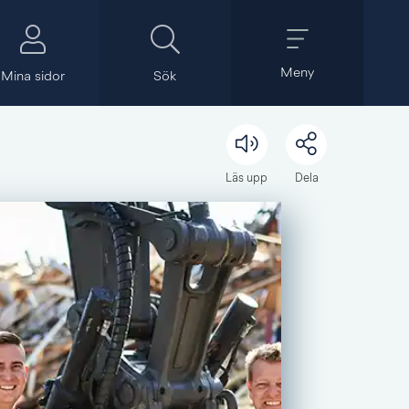
Meny
Mina sidor
Sök
Läs upp
Dela