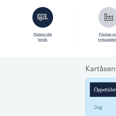
Planera ditt
Företag o
besök
verksamhet
Kartåsen
Öppettider
Dag