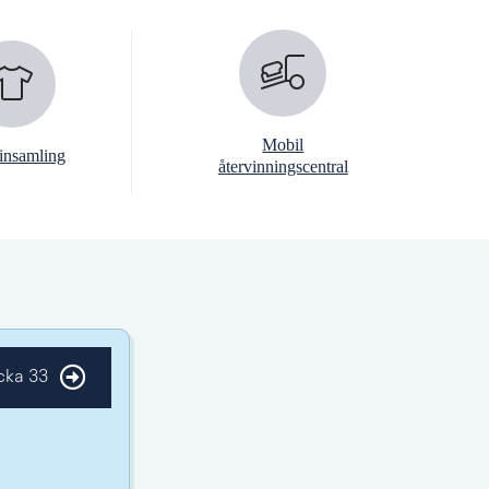
Mobil
linsamling
återvinningscentral
cka 33