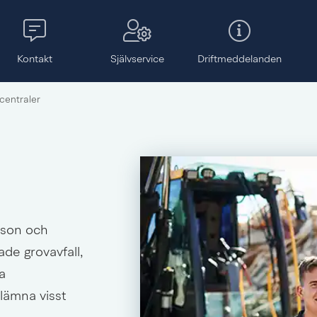
Kontakt
Självservice
Drift­meddelanden
centraler
rson och 
e grovavfall, 
a 
lämna visst 