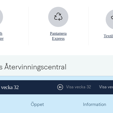
ch
Pantamera
Texti
er
Express
s Återvinningscentral
 vecka 32
Visa vecka 32
Visa ve
Öppet
Information