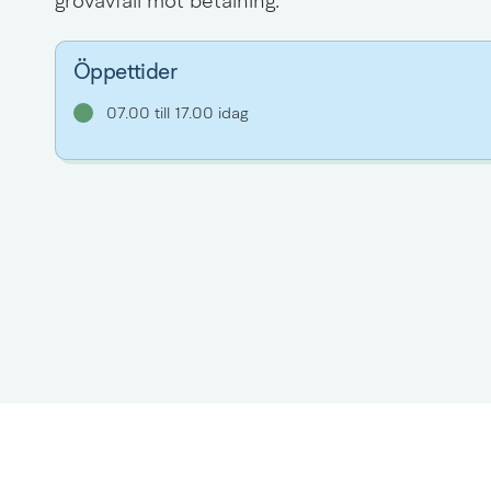
grovavfall mot betalning.
Öppettider
07.00 till 17.00 idag