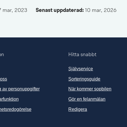
7 mar, 2023
Senast uppdaterad: 
10 mar, 2026
on
Hitta snabbt
Självservice
 oss
Sorteringsguide
 av personuppgifter
När kommer sopbilen
arfunktion
Gör en felanmälan
ghetsredogörelse
Redigera
änk till annan webbplats, öppnas i nytt fönster.