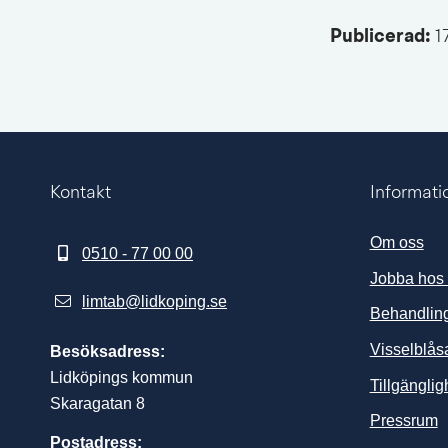
Publicerad: 
1
Kontakt
Informati
Om oss
0510 - 77 00 00
Jobba hos
limtab@lidkoping.se
Behandling
Visselblås
Besöksadress:
Lidköpings kommun
Tillgängli
Skaragatan 8
L
Pressrum
Postadress: