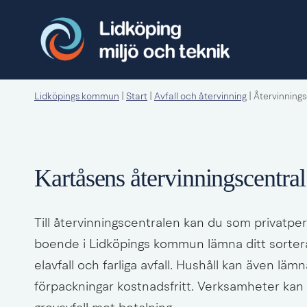
Lidköpings kommun
|
Start
|
Avfall och återvinning
|
Återvinnings
Kartåsens återvinningscentral
Till återvinningscentralen kan du som privatpe
boende i Lidköpings kommun lämna ditt sorterad
elavfall och farliga avfall. Hushåll kan även lämn
förpackningar kostnadsfritt. Verksamheter kan 