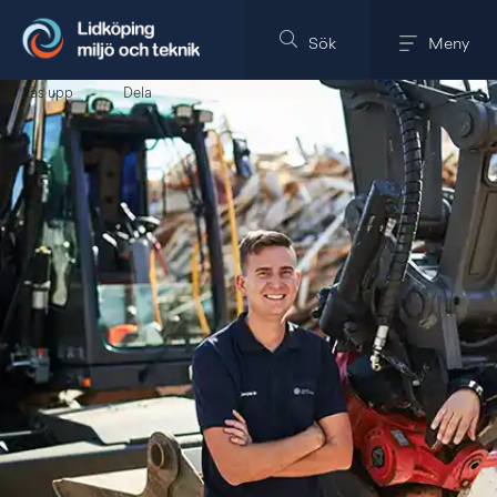
Till innehållet på sidan
Sök
Meny
Läs upp
Dela