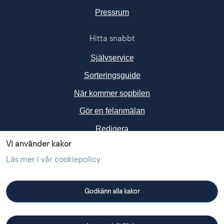
Länk till annan webbplats, ö
Pressrum
Hitta snabbt
Självservice
Sorteringsguide
När kommer sopbilen
Gör en felanmälan
Redigera
Vi använder kakor
Följ oss i sociala medier
Läs mer i vår cookiepolicy
Godkänn alla kakor
Facebook
Instagram
Linkedin