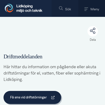
Till innehållet på sidan
Sök
Meny
Dela
Driftmeddelanden
Här hittar du information om pågående eller akuta 
driftstörningar för el, vatten, fiber eller sophämtning i 
Lidköping.
Få sms vid driftstörningar
Länk till annan webbplats.