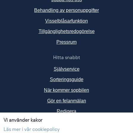
Behandling av personuppgifter
Visselblåsarfunktion
Tillgänglighetsredogörelse
Länk till annan webbplats, ö
Pressrum
Hitta snabbt
Självservice
Sorteringsguide
När kommer sopbilen
Gör en felanmälan
Redigera
Vi använder kakor
Följ oss i sociala medier
Läs mer i vår cookiepolicy