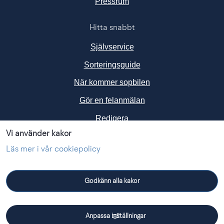
Länk till annan webbplats, ö
Pressrum
Hitta snabbt
Självservice
Sorteringsguide
När kommer sopbilen
Gör en felanmälan
Redigera
Vi använder kakor
Följ oss i sociala medier
Läs mer i vår cookiepolicy
Godkänn alla kakor
Facebook
Instagram
Linkedin
Anpassa inställningar