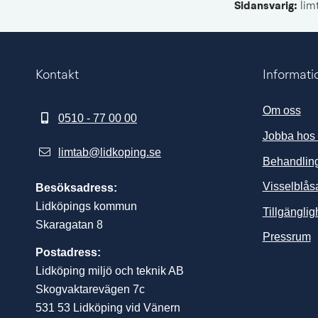
Sidansvarig:
 li
Kontakt
Informati
Om oss
0510 - 77 00 00
Jobba hos
limtab@lidkoping.se
Behandling
Visselblås
Besöksadress:
Lidköpings kommun
Tillgängli
Skaragatan 8
L
Pressrum
Postadress:
Lidköping miljö och teknik AB
Skogvaktarevägen 7c
531 53 Lidköping vid Vänern