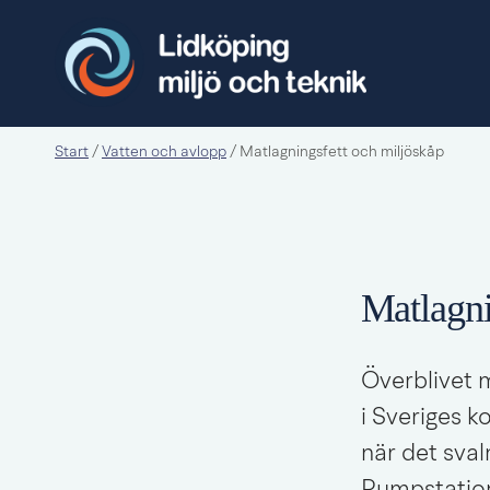
Start
Vatten och avlopp
/
/
Matlagningsfett och miljöskåp
Matlagni
Överblivet m
i Sveriges k
när det sval