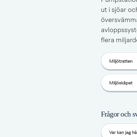
Pumpstatione
ut i sjöar o
översvämmad
avloppssyst
flera miljard
Miljötratten
Miljöskåpet
Frågor och s
Var kan jag hä