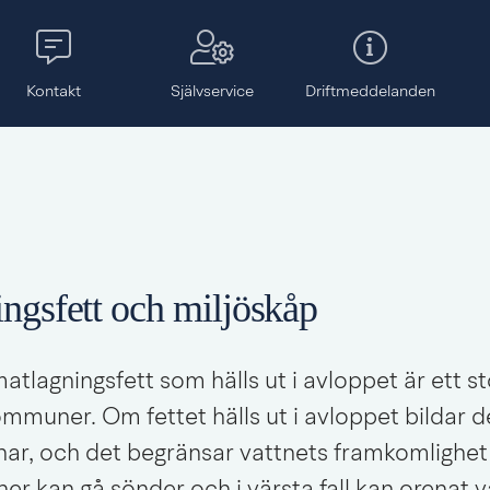
Kontakt
Självservice
Drift­meddelanden
ngsfett och miljöskåp
atlagningsfett som hälls ut i avloppet är ett st
ommuner. Om fettet hälls ut i avloppet bildar d
nar, och det begränsar vattnets framkomlighet.