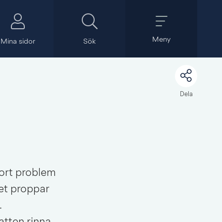
Meny
Mina sidor
Sök
Dela
ort problem 
et proppar 
 