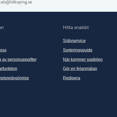
mtab@lidkoping.se
on
Hitta snabbt
Självservice
 oss
Sorteringsguide
 av personuppgifter
När kommer sopbilen
arfunktion
Gör en felanmälan
ghetsredogörelse
Redigera
änk till annan webbplats, öppnas i nytt fönster.