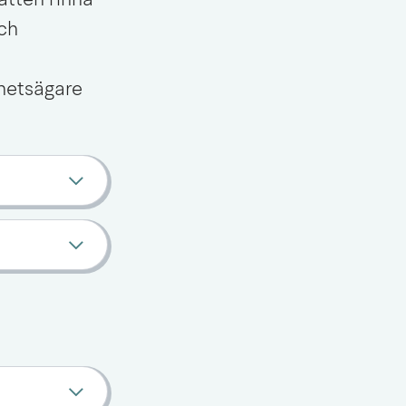
tten rinna 
ch 
etsägare 