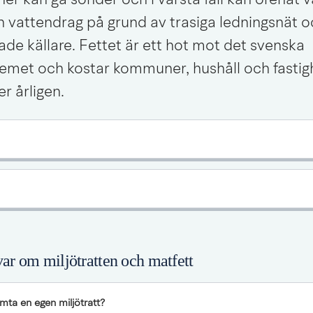
r kan gå sönder och i värsta fall kan orenat va
ch vattendrag på grund av trasiga ledningsnät o
e källare. Fettet är ett hot mot det svenska 
emet och kostar kommuner, hushåll och fastigh
er årligen.
var om miljötratten och matfett
mta en egen miljötratt?