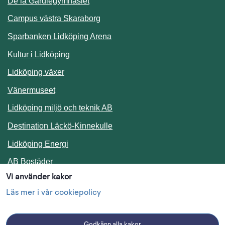
De la Gardiegymnasiet
Campus västra Skaraborg
Sparbanken Lidköping Arena
Kultur i Lidköping
Lidköping växer
Vänermuseet
Lidköping miljö och teknik AB
Länk till annan webbplats.
Destination Läckö-Kinnekulle
Länk till annan webbplats.
Lidköping Energi
Länk till annan webbplats.
AB Bostäder
Vi använder kakor
Följ oss i sociala medier
Läs mer i vår cookiepolicy
Godkänn alla kakor