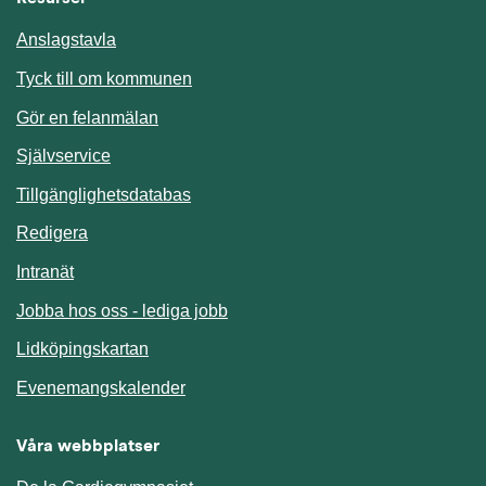
Anslagstavla
Länk till annan webbplats.
Tyck till om kommunen
Gör en felanmälan
Länk till annan webbplats.
Självservice
Länk till annan webbplats.
Tillgänglighetsdatabas
Redigera
Länk till annan webbplats.
Intranät
Jobba hos oss - lediga jobb
Länk till annan webbplats.
Lidköpingskartan
Länk till annan webbplats.
Evenemangskalender
Våra webbplatser