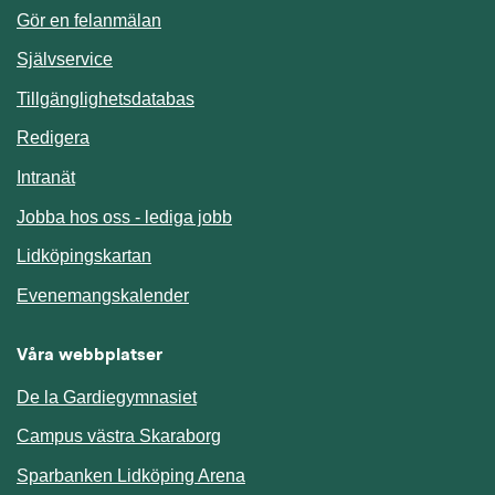
Gör en felanmälan
Länk till annan webbplats.
Självservice
Länk till annan webbplats.
Tillgänglighetsdatabas
Redigera
Länk till annan webbplats.
Intranät
Jobba hos oss - lediga jobb
Länk till annan webbplats.
Lidköpingskartan
Länk till annan webbplats.
Evenemangskalender
Våra webbplatser
De la Gardiegymnasiet
Campus västra Skaraborg
Sparbanken Lidköping Arena