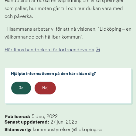
Handboken är också en vägledning om vilka spelregler 
som gäller, hur möten går till och hur du kan vara med 
och påverka.
Tillsammans arbetar vi för att nå visionen, ”Lidköping – en 
välkomnande och hållbar kommun”.
pdf, 301.5 kB.
Här finns handboken för förtroendevalda
Hjälpte informationen på den här sidan dig?
Ja
Nej
Publicerad: 
5 dec, 2022
Senast uppdaterad: 
27 jun, 2025
Sidansvarig:
 kommunstyrelsen@lidkoping.se