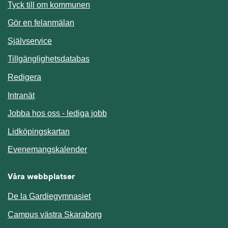
Länk till annan webbplats.
Tyck till om kommunen
Gör en felanmälan
Länk till annan webbplats.
Självservice
Länk till annan webbplats.
Tillgänglighetsdatabas
Redigera
Länk till annan webbplats.
Intranät
Jobba hos oss - lediga jobb
Länk till annan webbplats.
Lidköpingskartan
Länk till annan webbplats.
Evenemangskalender
Våra webbplatser
De la Gardiegymnasiet
Campus västra Skaraborg