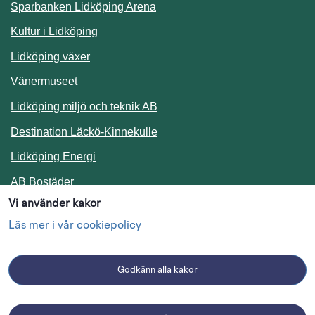
Sparbanken Lidköping Arena
Kultur i Lidköping
Lidköping växer
Vänermuseet
Lidköping miljö och teknik AB
Länk till annan webbplats.
Destination Läckö-Kinnekulle
Länk till annan webbplats.
Lidköping Energi
Länk till annan webbplats.
AB Bostäder
Vi använder kakor
Följ oss i sociala medier
Läs mer i vår cookiepolicy
Godkänn alla kakor
Facebook
Instagram
Linkedin