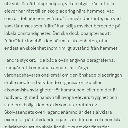
uttryck för närhetsprincipen, vilken utgår från att alla 
elever har rätt till en skolplacering nära hemmet. Vad 
som är definitionen av ”nära” framgår dock inte, och vad 
som får anses som ”nära” kan skilja mycket beroende på 
lokala omständigheter. Det ska dock poängteras att 
”nära” inte innebär den närmsta skolenheten, utan 
endast en skolenhet inom rimligt avstånd från hemmet.
I andra stycket, i de båda ovan angivna paragraferna, 
framgår att kommunen annars får frångå 
vårdnadshavares önskemål om den önskade placeringen 
skulle medföra betydande organisatoriska eller 
ekonomiska svårigheter för kommunen, eller om det är 
nödvändigt med hänsyn till övriga elevers trygghet och 
studiero. Enligt den praxis som utarbetats av 
Skolväsendets överklagandenämnd är det självklara 
exemplet på betydande organisatoriska och ekonomiska 
svårigheter att en skola är full, dvs att det finns fler 