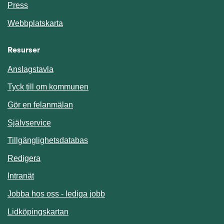
Press
Webbplatskarta
Resurser
Anslagstavla
Länk till annan webbplats.
Tyck till om kommunen
Gör en felanmälan
Länk till annan webbplats.
Självservice
Länk till annan webbplats.
Tillgänglighetsdatabas
Redigera
Länk till annan webbplats.
Intranät
Jobba hos oss - lediga jobb
Länk till annan webbplats.
Lidköpingskartan