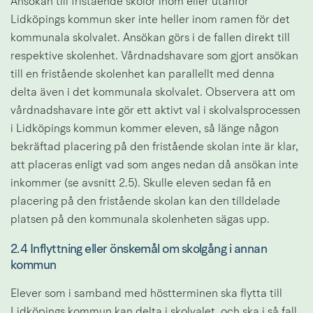
Ansökan till fristående skolor inom eller utanför 
Lidköpings kommun sker inte heller inom ramen för det 
kommunala skolvalet. Ansökan görs i de fallen direkt till 
respektive skolenhet. Vårdnadshavare som gjort ansökan 
till en fristående skolenhet kan parallellt med denna 
delta även i det kommunala skolvalet. Observera att om 
vårdnadshavare inte gör ett aktivt val i skolvalsprocessen 
i Lidköpings kommun kommer eleven, så länge någon 
bekräftad placering på den fristående skolan inte är klar, 
att placeras enligt vad som anges nedan då ansökan inte 
inkommer (se avsnitt 2.5). Skulle eleven sedan få en 
placering på den fristående skolan kan den tilldelade 
platsen på den kommunala skolenheten sägas upp.
2.4 Inflyttning eller önskemål om skolgång i annan 
kommun
Elever som i samband med höstterminen ska flytta till 
Lidköpings kommun kan delta i skolvalet, och ska i så fall 