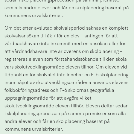
sedan i skolplaceringsprocessen på samma premisser 
som alla andra elever och får en skolplacering baserat på 
kommunens urvalskriterier.
Om det efter avslutad skolvalsperiod saknas en komplett 
skolvalsansökan till åk 7 för en elev – antingen för att 
vårdnadshavare inte inkommit med en ansökan eller för 
att vårdnadshavare inte är överens om skolplacering – 
registreras eleven som förstahandssökande till den skola 
vars skolutvecklingsområde eleven tillhör. Om eleven vid 
tidpunkten för skolvalet inte innehar en F-6 skolplacering 
inom något av skolutvecklingsområdena används elevens 
folkbokföringsadress och F-6 skolornas geografiska 
upptagningsområde för att avgöra vilket 
skolutvecklingsområde eleven tillhör. Eleven deltar sedan 
i skolplaceringsprocessen på samma premisser som alla 
andra elever och får en skolplacering baserat på 
kommunens urvalskriterier.