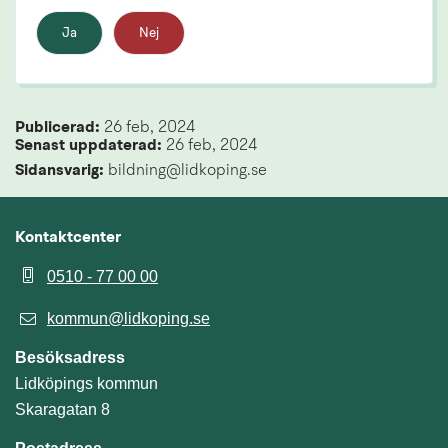
Ja
Nej
Publicerad: 
26 feb, 2024
Senast uppdaterad: 
26 feb, 2024
Sidansvarig:
 bildning@lidkoping.se
Kontaktcenter
0510 - 77 00 00
kommun@lidkoping.se
Besöksadress
Lidköpings kommun
Skaragatan 8