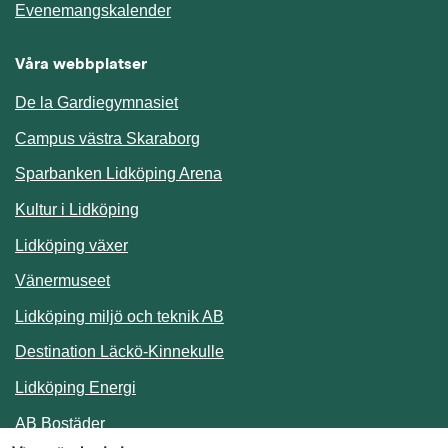
Länk till annan webbplats.
Evenemangskalender
Våra webbplatser
De la Gardiegymnasiet
Campus västra Skaraborg
Sparbanken Lidköping Arena
Kultur i Lidköping
Lidköping växer
Vänermuseet
Lidköping miljö och teknik AB
Länk till annan webbplats.
Destination Läckö-Kinnekulle
Länk till annan webbplats.
Lidköping Energi
Länk till annan webbplats.
AB Bostäder