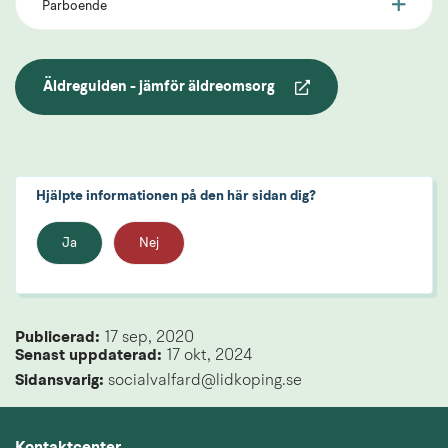
Parboende
Äldreguiden - jämför äldreomsorg
Länk till annan webbplats.
Hjälpte informationen på den här sidan dig?
Ja
Nej
Publicerad: 
17 sep, 2020
Senast uppdaterad: 
17 okt, 2024
Sidansvarig:
 socialvalfard@lidkoping.se
Kontaktcenter