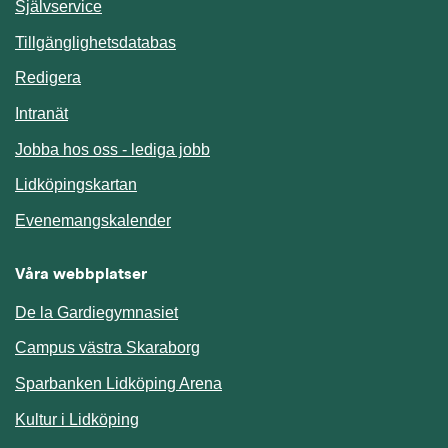
Länk till annan webbplats.
Självservice
Länk till annan webbplats.
Tillgänglighetsdatabas
Redigera
Länk till annan webbplats.
Intranät
Jobba hos oss - lediga jobb
Länk till annan webbplats.
Lidköpingskartan
Länk till annan webbplats.
Evenemangskalender
Våra webbplatser
De la Gardiegymnasiet
Campus västra Skaraborg
Sparbanken Lidköping Arena
Kultur i Lidköping