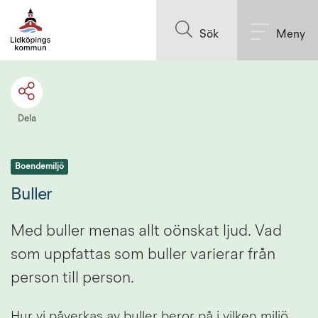
Till innehållet på sidan
Sök
Meny
Dela
Boendemiljö
Buller
Med buller menas allt oönskat ljud. Vad 
som uppfattas som buller varierar från 
person till person.
Hur vi påverkas av buller beror på i vilken miljö 