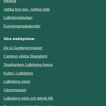
Länk till annan webbplats.
Intranät
Jobba hos oss - lediga jobb
Länk till annan webbplats.
Lidköpingskartan
Länk till annan webbplats.
Evenemangskalender
Våra webbplatser
De la Gardiegymnasiet
Campus västra Skaraborg
Sparbanken Lidköping Arena
Kultur i Lidköping
Lidköping växer
Vänermuseet
Lidköping miljö och teknik AB