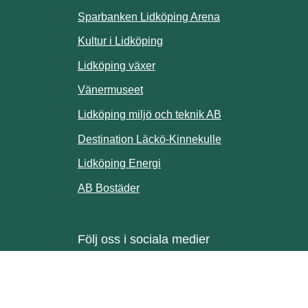
Sparbanken Lidköping Arena
webbplats.
Kultur i Lidköping
ill annan webbplats.
Lidköping växer
Vänermuseet
lats.
Lidköping miljö och teknik AB
Länk till annan w
Destination Läckö-Kinnekulle
nan webbplats.
Länk till annan webbplats.
Lidköping Energi
ll annan webbplats.
Länk till annan webbplats.
AB Bostäder
Följ oss i sociala medier
Facebook
Instagram
Linkedin