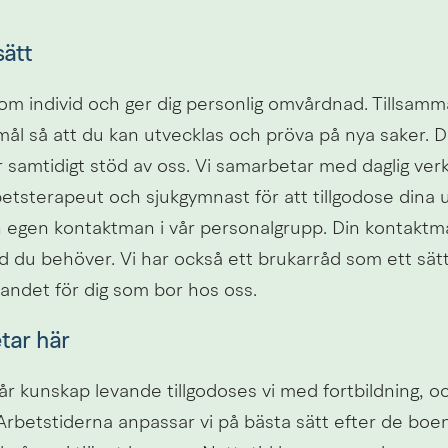
sätt
g som individ och ger dig personlig omvårdnad. Tillsam
mål så att du kan utvecklas och pröva på nya saker. Du
r samtidigt stöd av oss. Vi samarbetar med daglig ve
etsterapeut och sjukgymnast för att tillgodose dina u
 egen kontaktman i vår personalgrupp. Din kontaktman 
d du behöver. Vi har också ett brukarråd som ett sätt 
det för dig som bor hos oss.
tar här
vår kunskap levande tillgodoses vi med fortbildning, o
Arbetstiderna anpassar vi på bästa sätt efter de boe