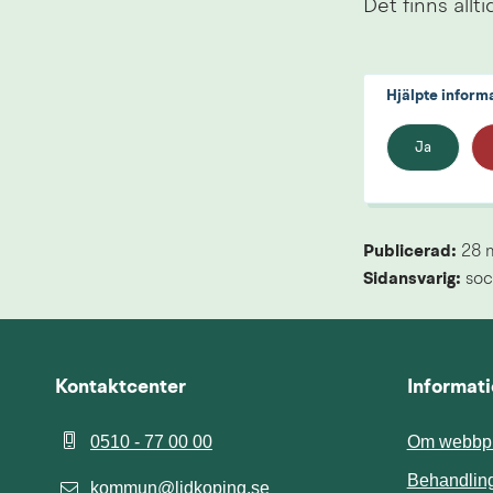
Det finns allt
Hjälpte inform
Ja
Publicerad: 
28 
Sidansvarig:
 soc
Kontaktcenter
Informat
0510 - 77 00 00
Om webbpl
Behandling
kommun@lidkoping.se