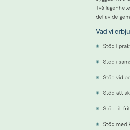
Två lägenheter
del av de ge
Vad vi erbju
Stöd i prak
Stöd i sam
Stöd vid pe
Stöd att s
Stöd till fr
Stöd med k