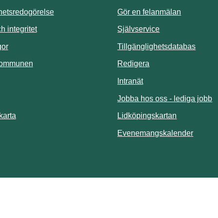
ghetsredogörelse
Gör en felanmälan
Länk till annan 
 integritet
Självservice
Länk t
gor
Tillgänglighetsdatabas
kommunen
Redigera
Länk till annan webbp
Intranät
Jobba hos oss - lediga jobb
Länk till an
karta
Lidköpingskartan
Länk ti
Evenemangskalender