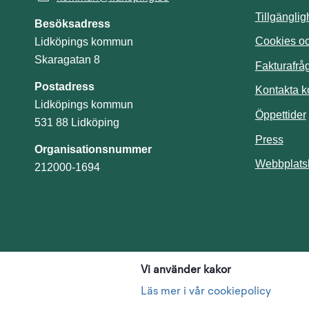
Tillgängli
Besöksadress
Cookies och
Lidköpings kommun
Skaragatan 8
Fakturafrå
Postadress
Kontakta 
Lidköpings kommun
Öppettider
531 88 Lidköping
Press
Organisationsnummer
Webbplats
212000-1694
Vi använder kakor
Läs mer i vår cookiepolicy