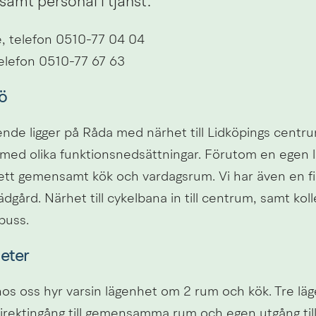
samt personal i tjänst.
 telefon 0510-77 04 04
elefon 0510-77 67 63
ö
nde ligger på Råda med närhet till Lidköpings centrum
med olika funktionsnedsättningar. Förutom en egen l
ll ett gemensamt kök och vardagsrum. Vi har även en fi
gård. Närhet till cykelbana in till centrum, samt kollek
buss.
eter
hos oss hyr varsin lägenhet om 2 rum och kök. Tre läg
rektingång till gemensamma rum och egen utgång till 