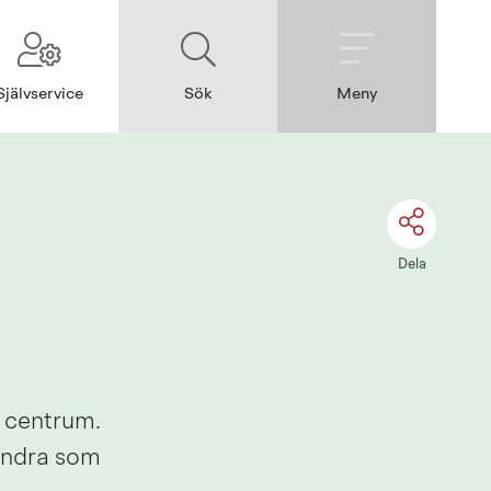
Självservice
Sök
Meny
Dela
 centrum. 
andra som 