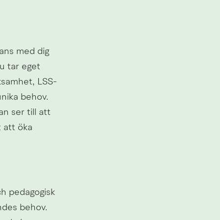
mans med dig 
 tar eget 
rksamhet, LSS-
nika behov. 
ser till att 
att öka 
ch pedagogisk 
ndes behov. 