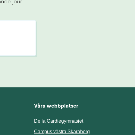
ande jour.
Våra webbplatser
De la Gardiegymnasiet
ill annan webbplats.
Campus västra Skaraborg