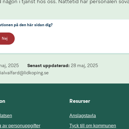
id någon i tjänst hos oss. Nattetid har personalen sov
ationen på den här sidan dig?
Nej
maj, 2025
Senast uppdaterad: 
28 maj, 2025
ialvalfard@lidkoping.se
ion
Resurser
atsen
Anslagstavla
Länk t
 av personuppgifter
Tyck till om kommunen