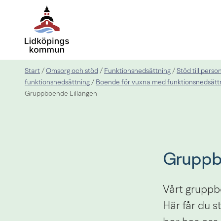
Start
Omsorg och stöd
Funktionsnedsättning
Stöd till pers
/
/
/
funktionsnedsättning
Boende för vuxna med funktionsnedsätt
/
Gruppboende Lillängen
Gruppb
Vårt gruppbo
Här får du s