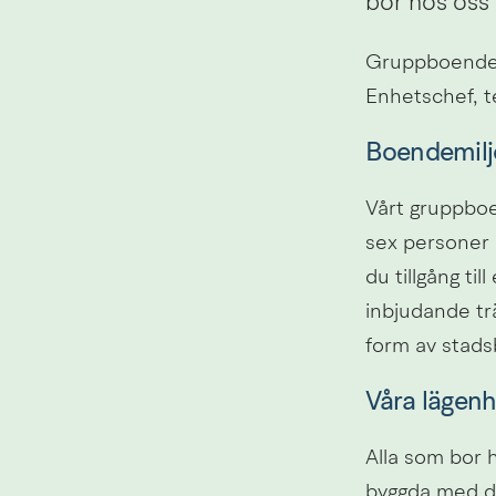
bor hos oss 
Gruppboende,
Enhetschef, t
Boendemilj
Vårt gruppboe
sex personer 
du tillgång ti
inbjudande träd
form av stads
Våra lägenh
Alla som bor 
byggda med di