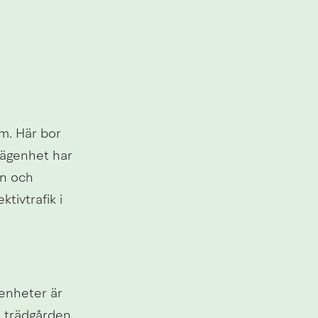
. Här bor 
ägenhet har 
n och 
tivtrafik i 
enheter är 
trädgården. 