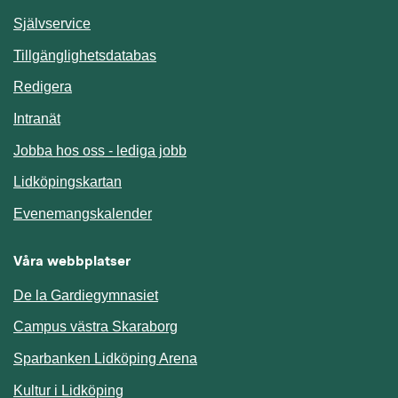
Länk till annan webbplats.
Självservice
Länk till annan webbplats.
Tillgänglighetsdatabas
Redigera
Länk till annan webbplats.
Intranät
Jobba hos oss - lediga jobb
Länk till annan webbplats.
Lidköpingskartan
Länk till annan webbplats.
Evenemangskalender
Våra webbplatser
De la Gardiegymnasiet
Campus västra Skaraborg
Sparbanken Lidköping Arena
Kultur i Lidköping