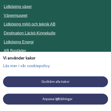
Lidköping växer
Vänermuseet
Lidköping miljö och teknik AB
Länk till annan webbplats.
Destination Läckö-Kinnekulle
Länk till annan webbplats.
Lidköping Energi
Länk till annan webbplats.
AB Bostäder
Vi använder kakor
Följ oss i sociala medier
Läs mer i vår cookiepolicy
Godkänn alla kakor
Facebook
Instagram
Linkedin
Anpassa inställningar
Driftmeddelanden