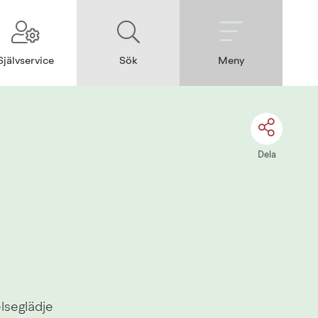
Självservice
Sök
Meny
Dela
seglädje 