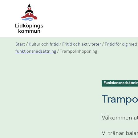
Start
Kultur och fritid
Fritid och aktiviteter
Fritid för dig med
/
/
/
funktionsnedsättning
/
Trampolinhoppning
Funktionsnedsättni
Trampo
Välkommen at
Vi tränar bal