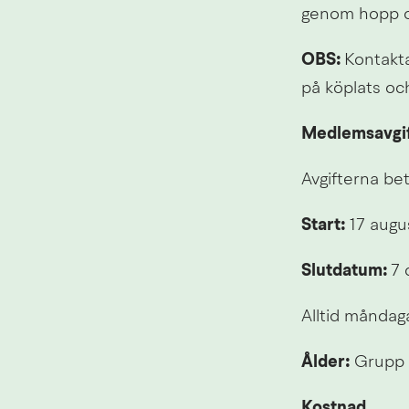
genom hopp oc
OBS: 
Kontakta
på köplats och
Medlemsavgi
Avgifterna be
Start: 
17 augu
Slutdatum: 
7 
Alltid måndag
Ålder:
 Grupp 
Kostnad