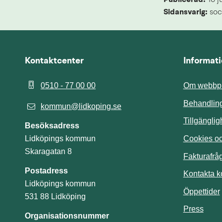
Publicerad: 
16 j
Sidansvarig:
 soc
Kontaktcenter
Informat
0510 - 77 00 00
Om webbpl
Behandling
kommun@lidkoping.se
Tillgängli
Besöksadress
Cookies och
Lidköpings kommun
Skaragatan 8
Fakturafrå
Postadress
Kontakta 
Lidköpings kommun
Öppettider
531 88 Lidköping
Press
Organisationsnummer