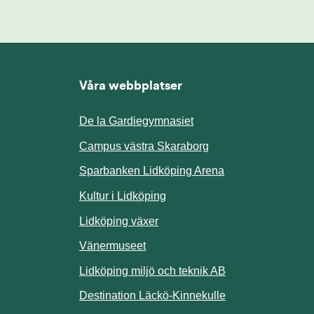
Våra webbplatser
De la Gardiegymnasiet
ill annan webbplats.
Campus västra Skaraborg
Sparbanken Lidköping Arena
webbplats.
Kultur i Lidköping
ill annan webbplats.
Lidköping växer
Vänermuseet
lats.
Lidköping miljö och teknik AB
Länk till annan w
Destination Läckö-Kinnekulle