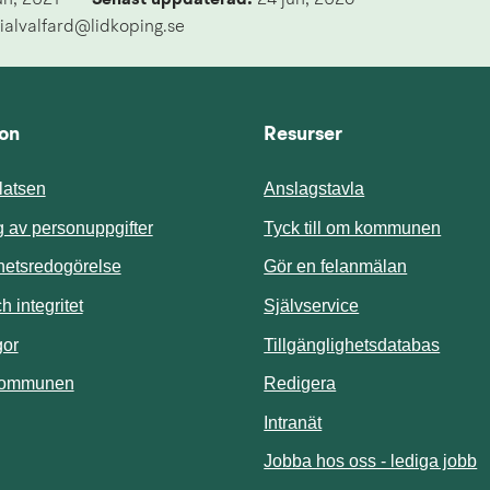
un, 2021
Senast uppdaterad: 
24 jun, 2026
ialvalfard@lidkoping.se
ion
Resurser
atsen
Anslagstavla
Länk t
 av personuppgifter
Tyck till om kommunen
ghetsredogörelse
Gör en felanmälan
Länk till annan 
 integritet
Självservice
Länk t
gor
Tillgänglighetsdatabas
kommunen
Redigera
Länk till annan webbp
Intranät
Jobba hos oss - lediga jobb