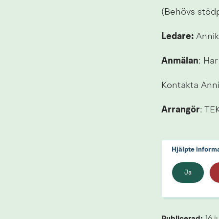
(Behövs stödp
Ledare:
 Anni
Anmälan
: Ha
Kontakta Ann
Arrangör
: TE
Hjälpte inform
Ja