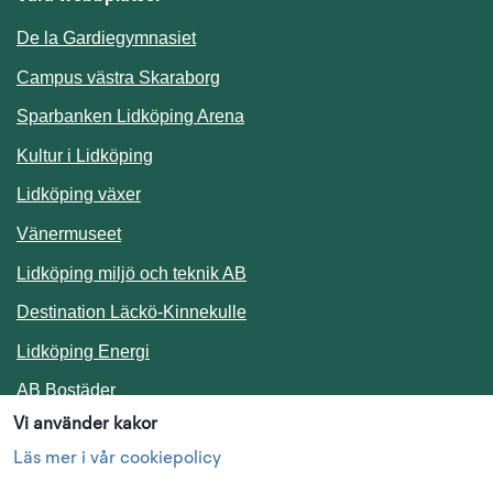
De la Gardiegymnasiet
Campus västra Skaraborg
Sparbanken Lidköping Arena
Kultur i Lidköping
Lidköping växer
Vänermuseet
Lidköping miljö och teknik AB
Länk till annan webbplats.
Destination Läckö-Kinnekulle
Länk till annan webbplats.
Lidköping Energi
Länk till annan webbplats.
AB Bostäder
Vi använder kakor
Följ oss i sociala medier
Läs mer i vår cookiepolicy