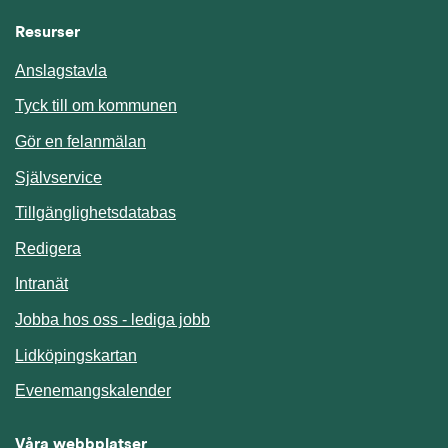
Resurser
Anslagstavla
Länk till annan webbplats.
Tyck till om kommunen
Gör en felanmälan
Länk till annan webbplats.
Självservice
Länk till annan webbplats.
Tillgänglighetsdatabas
Redigera
Länk till annan webbplats.
Intranät
Jobba hos oss - lediga jobb
Länk till annan webbplats.
Lidköpingskartan
Länk till annan webbplats.
Evenemangskalender
Våra webbplatser