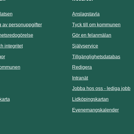
atsen
Anslagstavla
Länk t
 av personuppgifter
Tyck till om kommunen
ghetsredogörelse
Gör en felanmälan
Länk till annan 
 integritet
Självservice
Länk t
gor
Tillgänglighetsdatabas
kommunen
Redigera
Länk till annan webbp
Intranät
Jobba hos oss - lediga jobb
Länk till an
karta
Lidköpingskartan
Länk ti
Evenemangskalender