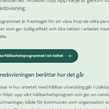
hållbarhet. Arbetet följs upp varje år genom vå
edovisning.
ogrammet är framtaget för att väva ihop de olika pers
rder som ger tydlig effekt och öka takten i arbetet med
lle.
äsa Hållbarhetsprogrammet
i
sin
helhet
redovisningen berättar hur det går
isar vi hur arbetet med hållbar utveckling går i Lidköpi
 följer upp vårt hållbarhetsprogram och ger en samlad
utmaningar, både för kommunen som organisation och