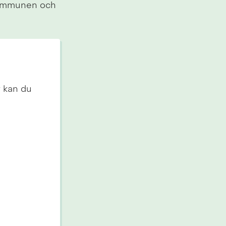
ommunen och 
 kan du 
n webbplats.