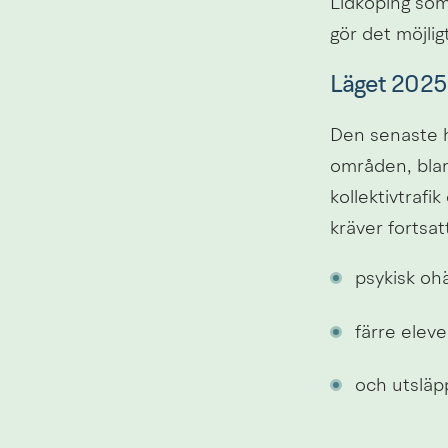
Lidköping som
gör det möjli
Läget 2025
Den senaste hå
områden, bland
kollektivtraf
kräver fortsat
psykisk ohä
färre elev
och utsläp