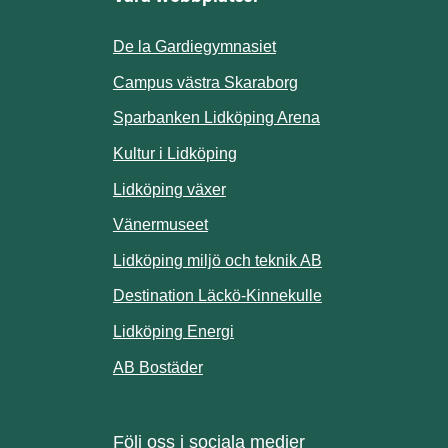
De la Gardiegymnasiet
ill annan webbplats.
Campus västra Skaraborg
Sparbanken Lidköping Arena
webbplats.
Kultur i Lidköping
ill annan webbplats.
Lidköping växer
Vänermuseet
lats.
Lidköping miljö och teknik AB
Länk till annan w
Destination Läckö-Kinnekulle
nan webbplats.
Länk till annan webbplats.
Lidköping Energi
ll annan webbplats.
Länk till annan webbplats.
AB Bostäder
Följ oss i sociala medier