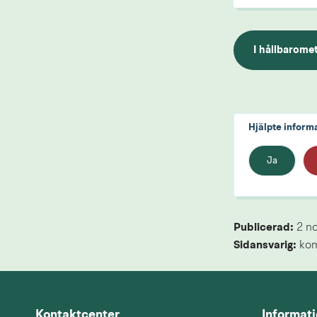
I hållbaromet
Hjälpte inform
Ja
Publicerad: 
2 n
Sidansvarig:
 ko
Kontaktcenter
Informat