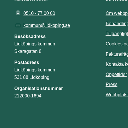
0510 - 77 00 00
Om webbpl
Behandling
kommun@lidkoping.se
Tillgängli
Besöksadress
Cookies och
Lidköpings kommun
Skaragatan 8
Fakturafrå
Postadress
Kontakta 
Lidköpings kommun
Öppettider
531 88 Lidköping
Press
Organisationsnummer
Webbplats
212000-1694