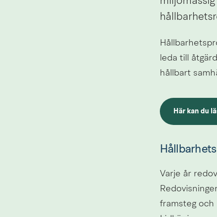
miljömässig 
hållbarhetsr
Hållbarhetspr
leda till åtgä
hållbart samhä
Här kan du l
pdf, 12.2 MB.
Hållbarhets
Varje år redov
Redovisningen
framsteg och 