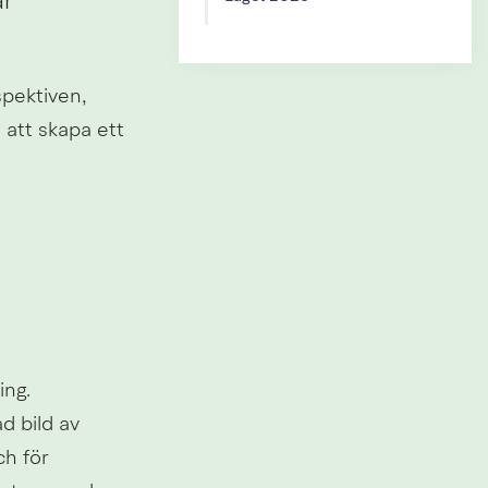
r 
pektiven, 
 att skapa ett 
ng. 
 bild av 
 för 