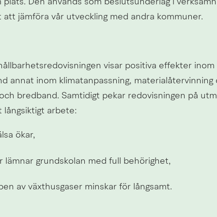
 plats. Den används som beslutsunderlag i verksamh
gt att jämföra vår utveckling med andra kommuner.
llbarhetsredovisningen visar positiva effekter inom f
 annat inom klimatanpassning, materialåtervinning och 
ik och bredband. Samtidigt pekar redovisningen på utm
t långsiktigt arbete:
lsa ökar,
er lämnar grundskolan med full behörighet,
pen av växthusgaser minskar för långsamt.