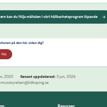
ern kan du följa måltalen i vårt hållbarhetsprogram löpande
ationen på den här sidan dig?
Nej
ov, 2020
Senast uppdaterad: 
3 jun, 2026
mmunstyrelsen@lidkoping.se
ion
Resurser