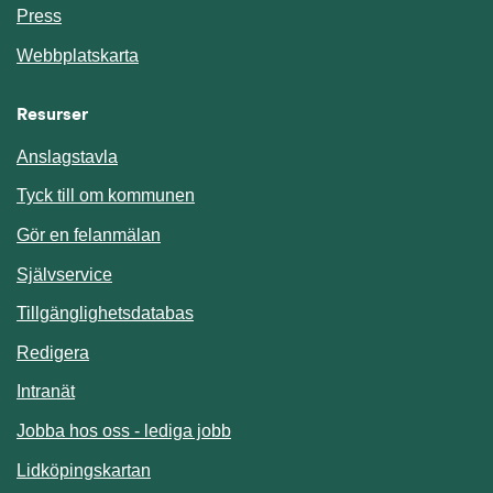
Press
Webbplatskarta
Resurser
Anslagstavla
Länk till annan webbplats.
Tyck till om kommunen
Gör en felanmälan
Länk till annan webbplats.
Självservice
Länk till annan webbplats.
Tillgänglighetsdatabas
Redigera
Länk till annan webbplats.
Intranät
Jobba hos oss - lediga jobb
Länk till annan webbplats.
Lidköpingskartan