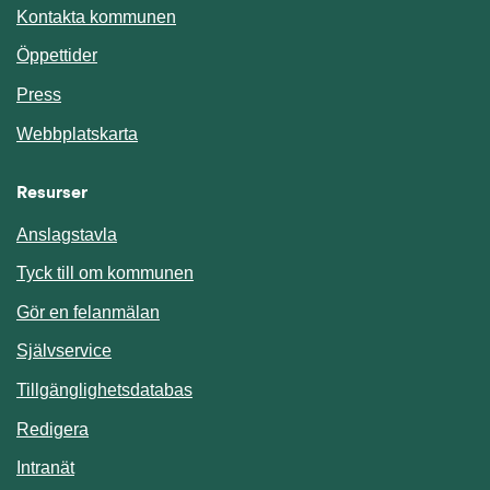
Kontakta kommunen
Öppettider
Press
Webbplatskarta
Resurser
Anslagstavla
Länk till annan webbplats.
Tyck till om kommunen
Gör en felanmälan
Länk till annan webbplats.
Självservice
Länk till annan webbplats.
Tillgänglighetsdatabas
Redigera
Länk till annan webbplats.
Intranät