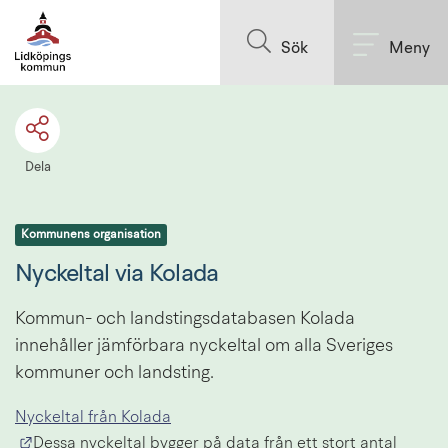
Till innehållet på sidan
Sök
Meny
Dela
Kommunens organisation
Nyckeltal via Kolada
Kommun- och landstingsdatabasen Kolada 
innehåller jämförbara nyckeltal om alla Sveriges 
kommuner och landsting.
Nyckeltal från Kolada
Länk till annan webbplats.
Dessa nyckeltal bygger på data från ett stort antal 