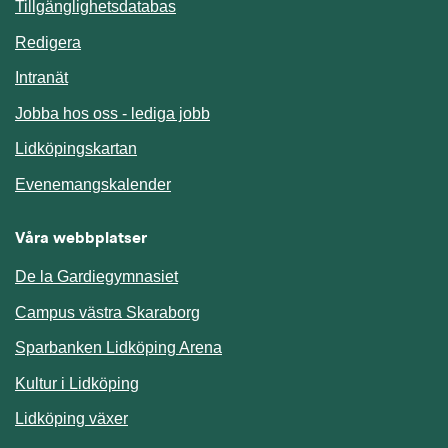
Länk till annan webbplats.
Tillgänglighetsdatabas
Redigera
Länk till annan webbplats.
Intranät
Jobba hos oss - lediga jobb
Länk till annan webbplats.
Lidköpingskartan
Länk till annan webbplats.
Evenemangskalender
Våra webbplatser
De la Gardiegymnasiet
Campus västra Skaraborg
Sparbanken Lidköping Arena
Kultur i Lidköping
Lidköping växer