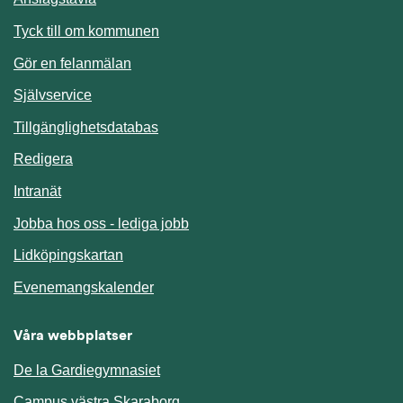
Länk till annan webbplats.
Tyck till om kommunen
Gör en felanmälan
Länk till annan webbplats.
Självservice
Länk till annan webbplats.
Tillgänglighetsdatabas
Redigera
Länk till annan webbplats.
Intranät
Jobba hos oss - lediga jobb
Länk till annan webbplats.
Lidköpingskartan
Länk till annan webbplats.
Evenemangskalender
Våra webbplatser
De la Gardiegymnasiet
Campus västra Skaraborg