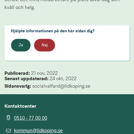
behov. Det finns medarbetare på plats såväl dag som 
kväll och helg.
Hjälpte informationen på den här sidan dig?
Ja
Nej
Publicerad: 
21 nov, 2022
Senast uppdaterad: 
24 okt, 2022
Sidansvarig:
 socialvalfard@lidkoping.se
Kontaktcenter
0510 - 77 00 00
kommun@lidkoping.se