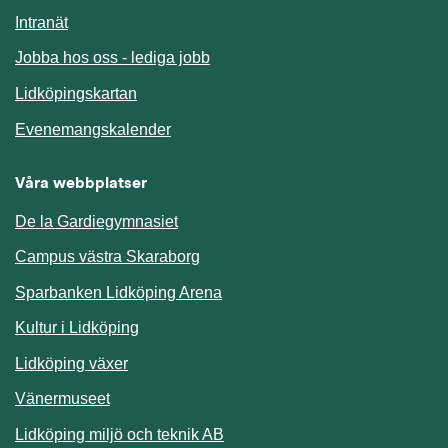
Länk till annan webbplats.
Intranät
Jobba hos oss - lediga jobb
Länk till annan webbplats.
Lidköpingskartan
Länk till annan webbplats.
Evenemangskalender
Våra webbplatser
De la Gardiegymnasiet
Campus västra Skaraborg
Sparbanken Lidköping Arena
Kultur i Lidköping
Lidköping växer
Vänermuseet
Lidköping miljö och teknik AB