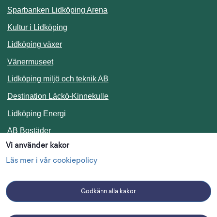
Sparbanken Lidköping Arena
Kultur i Lidköping
Lidköping växer
Vänermuseet
Lidköping miljö och teknik AB
Länk till annan webbplats.
Destination Läckö-Kinnekulle
Länk till annan webbplats.
Lidköping Energi
Länk till annan webbplats.
AB Bostäder
Vi använder kakor
Följ oss i sociala medier
Läs mer i vår cookiepolicy
Godkänn alla kakor
Facebook
Instagram
Linkedin