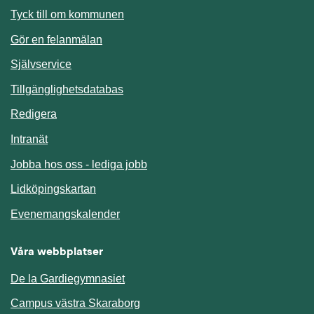
Länk till annan webbplats.
Tyck till om kommunen
Gör en felanmälan
Länk till annan webbplats.
Självservice
Länk till annan webbplats.
Tillgänglighetsdatabas
Redigera
Länk till annan webbplats.
Intranät
Jobba hos oss - lediga jobb
Länk till annan webbplats.
Lidköpingskartan
Länk till annan webbplats.
Evenemangskalender
Våra webbplatser
De la Gardiegymnasiet
Campus västra Skaraborg