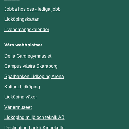
Jobba hos oss - lediga jobb
Länk till annan webbplats.
Lidköpingskartan
Länk till annan webbplats.
Evenemangskalender
Våra webbplatser
De la Gardiegymnasiet
Campus västra Skaraborg
Sparbanken Lidköping Arena
Kultur i Lidköping
Lidköping växer
Vänermuseet
Lidköping miljö och teknik AB
Länk till annan webbplats.
Destination Läckö-Kinnekulle