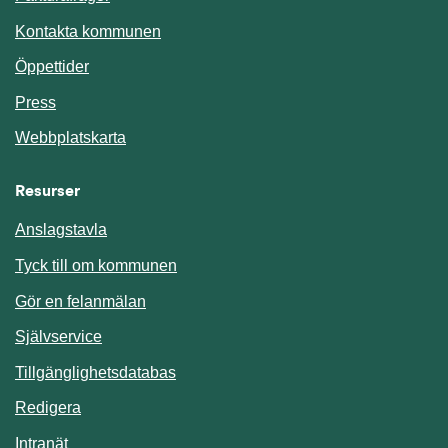
Kontakta kommunen
Öppettider
Press
Webbplatskarta
Resurser
Anslagstavla
Länk till annan webbplats.
Tyck till om kommunen
Gör en felanmälan
Länk till annan webbplats.
Självservice
Länk till annan webbplats.
Tillgänglighetsdatabas
Redigera
Länk till annan webbplats.
Intranät