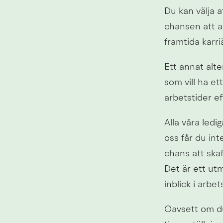
Du kan välja a
chansen att ar
framtida karriä
Ett annat alte
som vill ha et
arbetstider ef
Alla våra ledi
oss får du int
chans att skaf
Det är ett utm
inblick i arbet
Oavsett om du