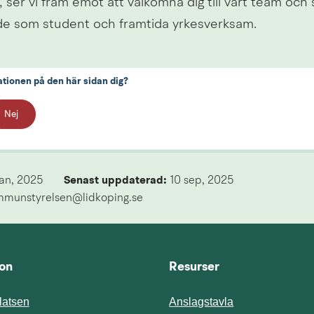
, ser vi fram emot att välkomna dig till vårt team och st
de som student och framtida yrkesverksam.
ationen på den här sidan dig?
Nej
jan, 2025
Senast uppdaterad: 
10 sep, 2025
mmunstyrelsen@lidkoping.se
ion
Resurser
atsen
Anslagstavla