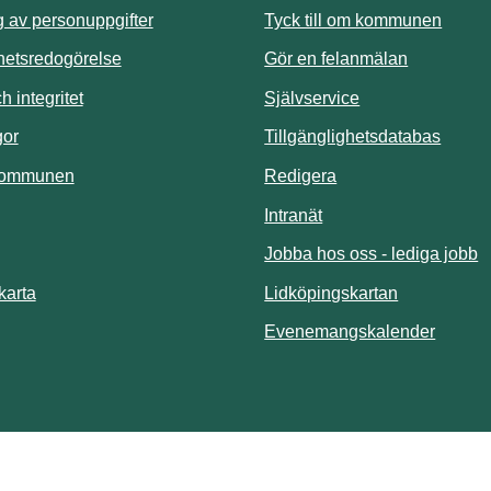
Länk t
 av personuppgifter
Tyck till om kommunen
ghetsredogörelse
Gör en felanmälan
Länk till annan 
 integritet
Självservice
Länk t
gor
Tillgänglighetsdatabas
kommunen
Redigera
Länk till annan webbp
Intranät
Jobba hos oss - lediga jobb
Länk till an
karta
Lidköpingskartan
Länk ti
Evenemangskalender