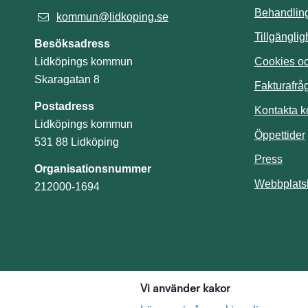
Behandling
kommun@lidkoping.se
Tillgängli
Besöksadress
Cookies och
Lidköpings kommun
Skaragatan 8
Fakturafrå
Postadress
Kontakta 
Lidköpings kommun
Öppettider
531 88 Lidköping
Press
Organisationsnummer
Webbplats
212000-1694
Vi använder kakor