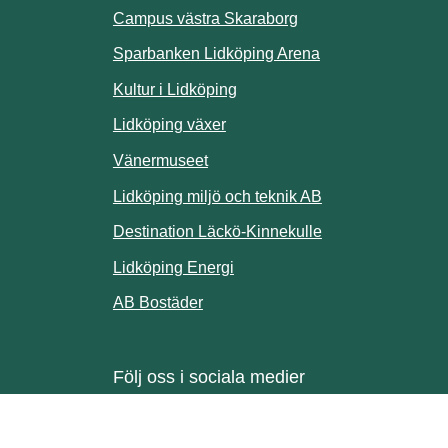
ill annan webbplats.
Campus västra Skaraborg
Sparbanken Lidköping Arena
webbplats.
Kultur i Lidköping
ill annan webbplats.
Lidköping växer
Vänermuseet
lats.
Lidköping miljö och teknik AB
Länk till annan w
Destination Läckö-Kinnekulle
nan webbplats.
Länk till annan webbplats.
Lidköping Energi
ll annan webbplats.
Länk till annan webbplats.
AB Bostäder
Följ oss i sociala medier