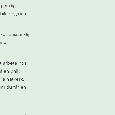
ger dig 
bildning och 
ket passar dig 
na 
 arbeta hos 
å en unik 
la nätverk. 
om du får en 