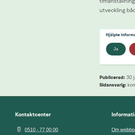
timanställning
utveckling bå
Hjälpte inform
Ja
Publicerad: 
30 
Sidansvarig:
 ko
Kontaktcenter
Informat
0510 - 77 00 00
Om webbpl