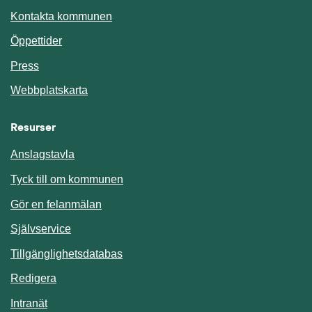
Kontakta kommunen
Öppettider
Press
Webbplatskarta
Resurser
Anslagstavla
Länk till annan webbplats.
Tyck till om kommunen
Gör en felanmälan
Länk till annan webbplats.
Självservice
Länk till annan webbplats.
Tillgänglighetsdatabas
Redigera
Länk till annan webbplats.
Intranät