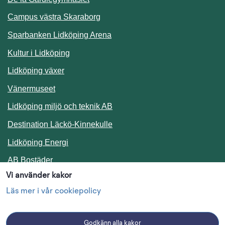
Campus västra Skaraborg
Sparbanken Lidköping Arena
Kultur i Lidköping
Lidköping växer
Vänermuseet
Lidköping miljö och teknik AB
Länk till annan webbplats.
Destination Läckö-Kinnekulle
Länk till annan webbplats.
Lidköping Energi
Länk till annan webbplats.
AB Bostäder
Vi använder kakor
Följ oss i sociala medier
Läs mer i vår cookiepolicy
Godkänn alla kakor
Facebook
Instagram
Linkedin