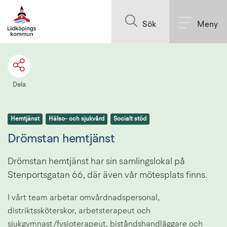
Till innehållet på sidan
Sök
Meny
Dela
Hemtjänst
Hälso- och sjukvård
Socialt stöd
Drömstan hemtjänst
Drömstan hemtjänst har sin samlingslokal på 
Stenportsgatan 66, där även vår mötesplats finns.
I vårt team arbetar omvårdnadspersonal, 
distriktssköterskor, arbetsterapeut och 
sjukgymnast/fysioterapeut, biståndshandläggare och 