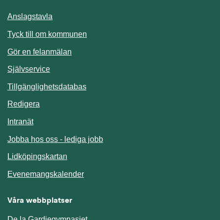
Anslagstavla
Länk till annan webbplats.
Tyck till om kommunen
Gör en felanmälan
Länk till annan webbplats.
Självservice
Länk till annan webbplats.
Tillgänglighetsdatabas
Redigera
Länk till annan webbplats.
Intranät
Jobba hos oss - lediga jobb
Länk till annan webbplats.
Lidköpingskartan
Länk till annan webbplats.
Evenemangskalender
Våra webbplatser
De la Gardiegymnasiet