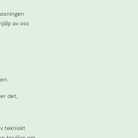
assningen 
jälp av oss 
gen.
r det, 
 tekniskt 