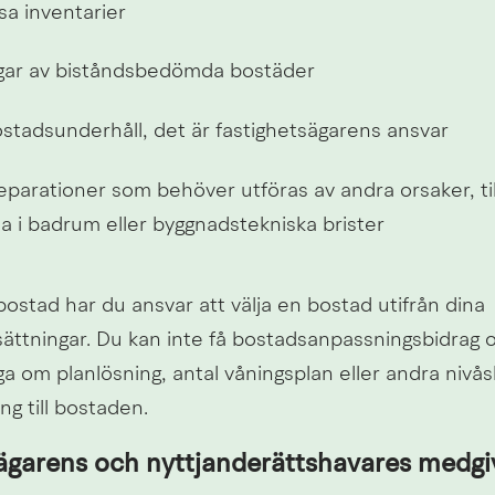
sa inventarier
gar av biståndsbedömda bostäder
stadsunderhåll, det är fastighetsägarens ansvar
eparationer som behöver utföras av andra orsaker, til
a i badrum eller byggnadstekniska brister
stad har du ansvar att välja en bostad utifrån dina 
ättningar. Du kan inte få bostadsanpassningsbidrag 
åga om planlösning, antal våningsplan eller andra nivåski
ing till bostaden.
ägarens och nyttjanderättshavares medg