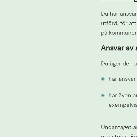
Du har ansvar
utförd, för att
på kommunen v
Ansvar av
Du äger den a
har ansvar
har även a
exempelvis 
Undantaget är 