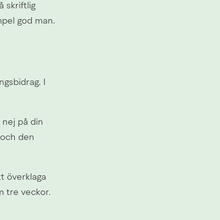
kriftlig 
mpel god man.
sbidrag. I 
 nej på din 
 och den 
t överklaga 
m tre veckor.