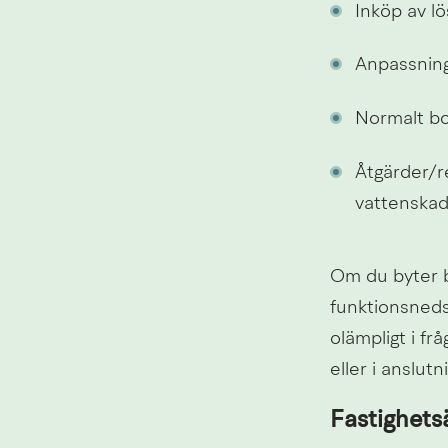
Inköp av lö
Anpassnin
Normalt bo
Åtgärder/r
vattenskad
Om du byter bo
funktionsneds
olämpligt i fr
eller i anslutn
Fastighets