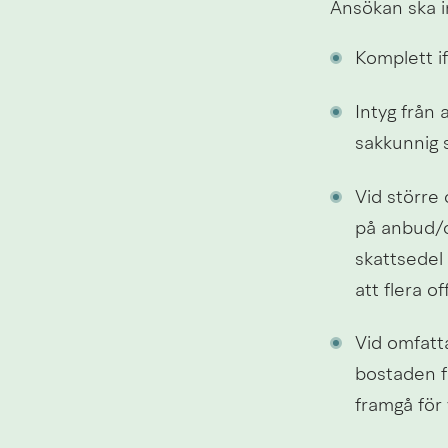
Ansökan ska i
Komplett if
Intyg från 
sakkunnig 
Vid större
på anbud/o
skattsedel
att flera of
Vid omfatt
bostaden fö
framgå för 