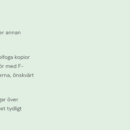
er annan 
foga kopior 
nör med F-
rna, önskvärt 
ar över 
 tydligt 