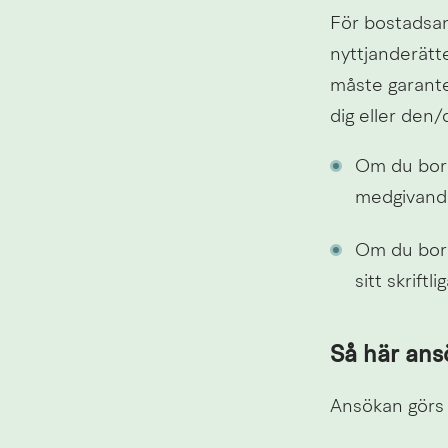
För bostadsan
nyttjanderätt
måste garanter
dig eller den/
Om du bor i
medgivande
Om du bor 
sitt skriftl
Så här ans
Ansökan görs v