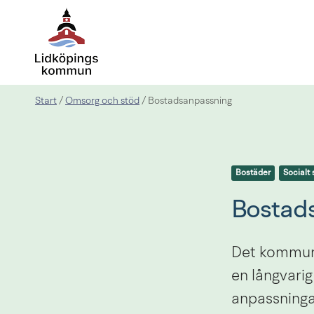
Start
Omsorg och stöd
/
/
Bostadsanpassning
Bostäder
Socialt 
Bostad
Det kommunal
en långvarig
anpassningar