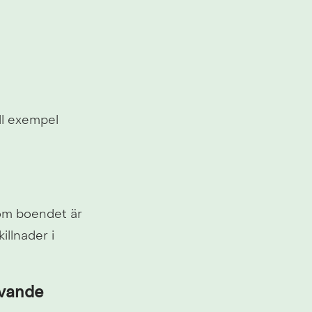
l exempel 
om boendet är 
llnader i 
ivande