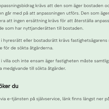
passningsbidrag krävs att den som äger bostaden och
en går med på att anpassningen utförs. Den som äger
a att ingen ersättning krävs för att återställa anpass
de som har nyttjanderätten till bostaden.
 hyresrätt eller bostadsrätt krävs fastighetsägarens sk
 för de sökta åtgärderna.
i villa och inte ensam äger fastigheten måste samtlig
iga medgivande till sökta åtgärder.
öker du
ia e-tjänsten på självservice, länk finns längst ner p