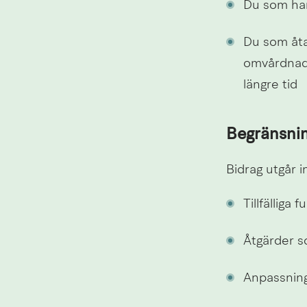
Du som har
Du som åtag
omvårdnade
längre tid
Begränsnin
Bidrag utgår int
Tillfälliga
Åtgärder 
Anpassning