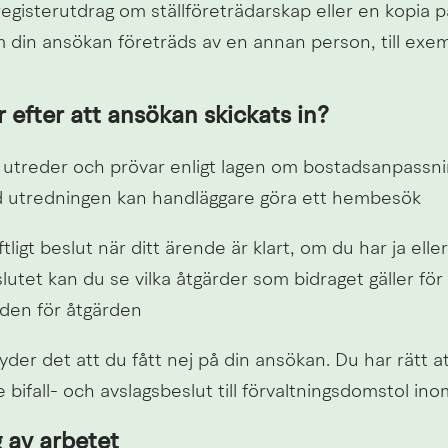
registerutdrag om ställföreträdarskap eller en kopia på s
m din ansökan företräds av en annan person, till exe
 efter att ansökan skickats in?
utreder och prövar enligt lagen om bostadsanpassning
utredningen kan handläggare göra ett hembesök
ftligt beslut när ditt ärende är klart, om du har ja eller
lutet kan du se vilka åtgärder som bidraget gäller för
aden för åtgärden
yder det att du fått nej på din ansökan. Du har rätt at
 bifall- och avslagsbeslut till förvaltningsdomstol ino
 av arbetet