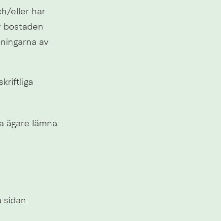
/eller har 
 bostaden 
ningarna av 
riftliga 
a ägare lämna 
å sidan