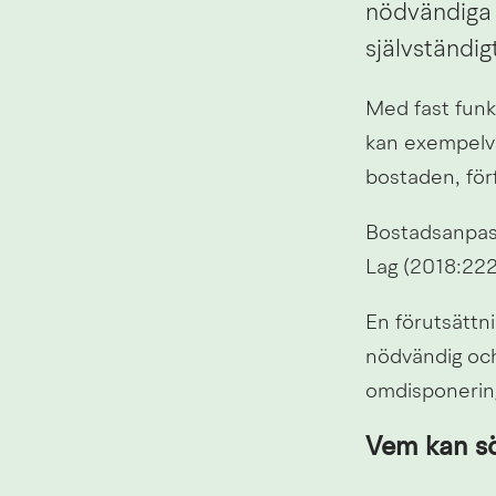
nödvändiga f
självständig
Med fast funk
kan exempelvis
bostaden, förf
Bostadsanpassn
Lag (2018:222
En förutsättni
nödvändig och
omdisponerin
Vem kan sö