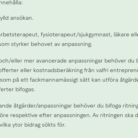
nnehålla:
ylld ansökan.
arbetsterapeut, fysioterapeut/sjukgymnast, läkare ell
som styrker behovet av anpassning.
 och/eller mer avancerade anpassningar behöver du bi
fferter eller kostnadsberäkning från valfri entrepre
 som på ett fackmannamässigt sätt kan utföra åtgärde
ferter bifogas.
ande åtgärder/anpassningar behöver du bifoga ritning
re respektive efter anpassningen. Av ritningen ska det
vilka ytor bidrag sökts för.