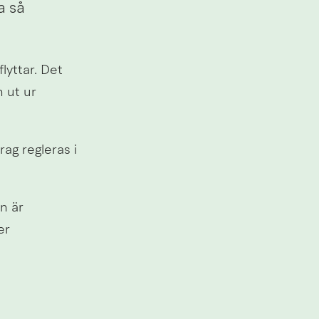
 så 
yttar. Det 
 ut ur 
g regleras i 
 är 
r 