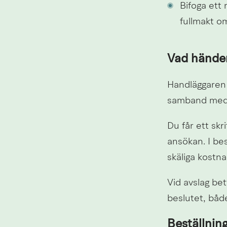
Bifoga ett 
fullmakt o
Vad händer
Handläggaren 
samband med 
Du får ett skri
ansökan. I bes
skäliga kostn
Vid avslag bet
beslutet, både
Beställning