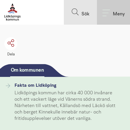
Till innehållet på sidan
Sök
Meny
Dela
Om kommunen
Fakta om Lidköping
Lidköpings kommun har cirka 40 000 invånare
och ett vackert läge vid Vänerns södra strand.
Närheten till vattnet, Kållandsö med Läckö slott
och berget Kinnekulle innebär natur- och
fritidsupplevelser utöver det vanliga.