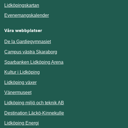
Länk till annan webbplats.
Lidköpingskartan
Länk till annan webbplats.
Evenemangskalender
Våra webbplatser
De la Gardiegymnasiet
Campus västra Skaraborg
Sparbanken Lidköping Arena
Kultur i Lidköping
Lidköping växer
Vänermuseet
Lidköping miljö och teknik AB
Länk till annan webbplats.
Destination Läckö-Kinnekulle
Länk till annan webbplats.
Lidköping Energi