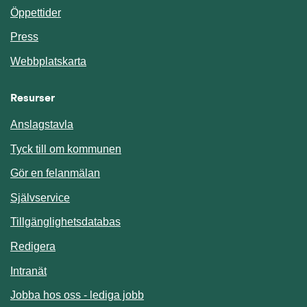
Öppettider
Press
Webbplatskarta
Resurser
Anslagstavla
Länk till annan webbplats.
Tyck till om kommunen
Gör en felanmälan
Länk till annan webbplats.
Självservice
Länk till annan webbplats.
Tillgänglighetsdatabas
Redigera
Länk till annan webbplats.
Intranät
Jobba hos oss - lediga jobb