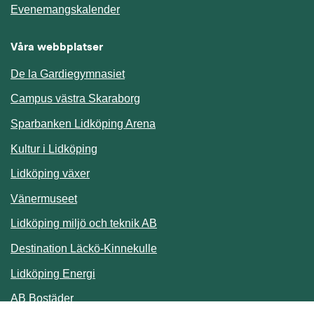
Länk till annan webbplats.
Evenemangskalender
Våra webbplatser
De la Gardiegymnasiet
Campus västra Skaraborg
Sparbanken Lidköping Arena
Kultur i Lidköping
Lidköping växer
Vänermuseet
Lidköping miljö och teknik AB
Länk till annan webbplats.
Destination Läckö-Kinnekulle
Länk till annan webbplats.
Lidköping Energi
Länk till annan webbplats.
AB Bostäder