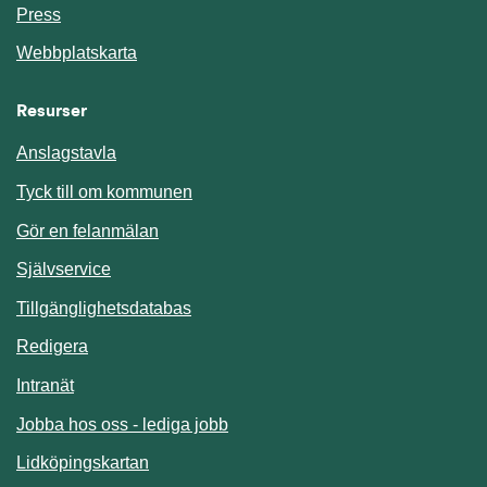
Press
Webbplatskarta
Resurser
Anslagstavla
Länk till annan webbplats.
Tyck till om kommunen
Gör en felanmälan
Länk till annan webbplats.
Självservice
Länk till annan webbplats.
Tillgänglighetsdatabas
Redigera
Länk till annan webbplats.
Intranät
Jobba hos oss - lediga jobb
Länk till annan webbplats.
Lidköpingskartan