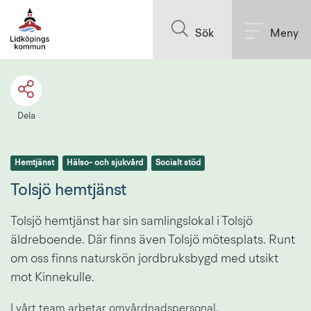
Till innehållet på sidan
Sök
Meny
Dela
Hemtjänst
Hälso- och sjukvård
Socialt stöd
Tolsjö hemtjänst
Tolsjö hemtjänst har sin samlingslokal i Tolsjö 
äldreboende. Där finns även Tolsjö mötesplats. Runt 
om oss finns naturskön jordbruksbygd med utsikt 
mot Kinnekulle.
I vårt team arbetar omvårdnadspersonal, 