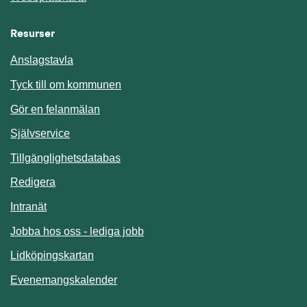
Resurser
Anslagstavla
Länk till annan webbplats.
Tyck till om kommunen
Gör en felanmälan
Länk till annan webbplats.
Självservice
Länk till annan webbplats.
Tillgänglighetsdatabas
Redigera
Länk till annan webbplats.
Intranät
Jobba hos oss - lediga jobb
Länk till annan webbplats.
Lidköpingskartan
Länk till annan webbplats.
Evenemangskalender