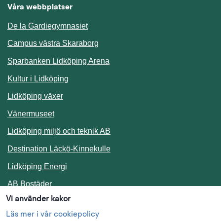
Våra webbplatser
De la Gardiegymnasiet
Campus västra Skaraborg
Sparbanken Lidköping Arena
Kultur i Lidköping
Lidköping växer
Vänermuseet
Lidköping miljö och teknik AB
Länk till annan webbplats.
Destination Läckö-Kinnekulle
Länk till annan webbplats.
Lidköping Energi
Länk till annan webbplats.
AB Bostäder
Vi använder kakor
Följ oss i sociala medier
Läs mer i vår cookiepolicy