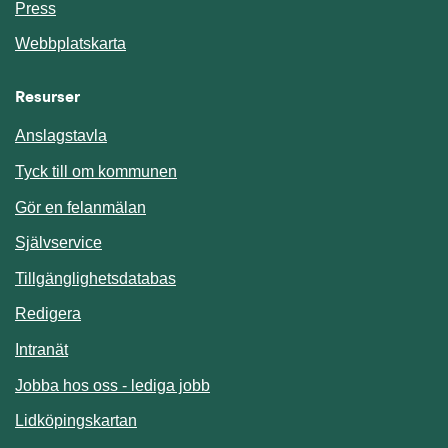
Press
Webbplatskarta
Resurser
Anslagstavla
Länk till annan webbplats.
Tyck till om kommunen
Gör en felanmälan
Länk till annan webbplats.
Självservice
Länk till annan webbplats.
Tillgänglighetsdatabas
Redigera
Länk till annan webbplats.
Intranät
Jobba hos oss - lediga jobb
Länk till annan webbplats.
Lidköpingskartan