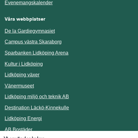
Länk till annan webbplats.
Evenemangskalender
Våra webbplatser
De la Gardiegymnasiet
Campus västra Skaraborg
Sparbanken Lidköping Arena
Kultur i Lidköping
Lidköping växer
Vänermuseet
Lidköping miljö och teknik AB
Länk till annan webbplats.
Destination Läckö-Kinnekulle
Länk till annan webbplats.
Lidköping Energi
Länk till annan webbplats.
AB Bostäder