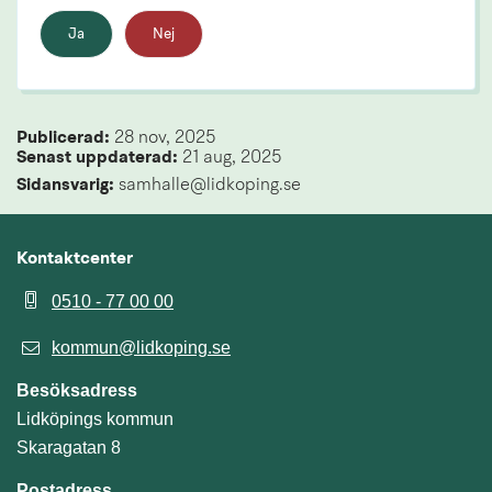
Ja
Nej
Publicerad: 
28 nov, 2025
Senast uppdaterad: 
21 aug, 2025
Sidansvarig:
 samhalle@lidkoping.se
Kontaktcenter
0510 - 77 00 00
kommun@lidkoping.se
Besöksadress
Lidköpings kommun
Skaragatan 8
Postadress