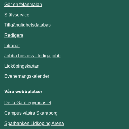
Gör en felanmälan
Länk till annan webbplats.
Självservice
Länk till annan webbplats.
Tillgänglighetsdatabas
Redigera
Länk till annan webbplats.
Intranät
Jobba hos oss - lediga jobb
Länk till annan webbplats.
Lidköpingskartan
Länk till annan webbplats.
Evenemangskalender
Våra webbplatser
De la Gardiegymnasiet
Campus västra Skaraborg
Sparbanken Lidköping Arena