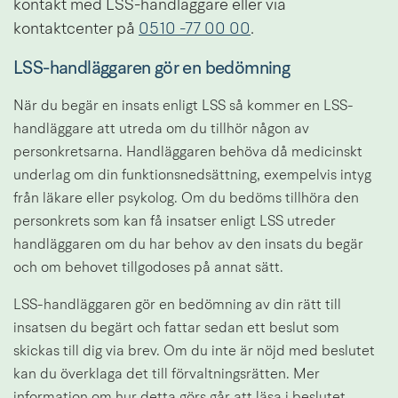
kontakt med LSS-handläggare eller via 
kontaktcenter på 
0510 -77 00 00
.
LSS-handläggaren gör en bedömning
När du begär en insats enligt LSS så kommer en LSS-
handläggare att utreda om du tillhör någon av 
personkretsarna. Handläggaren behöva då medicinskt 
underlag om din funktionsnedsättning, exempelvis intyg 
från läkare eller psykolog. Om du bedöms tillhöra den 
personkrets som kan få insatser enligt LSS utreder 
handläggaren om du har behov av den insats du begär 
och om behovet tillgodoses på annat sätt.
LSS-handläggaren gör en bedömning av din rätt till 
insatsen du begärt och fattar sedan ett beslut som 
skickas till dig via brev. Om du inte är nöjd med beslutet 
kan du överklaga det till förvaltningsrätten. Mer 
information om hur detta görs går att läsa i beslutet.