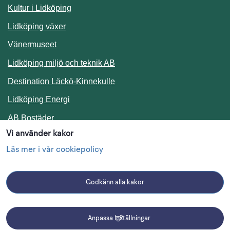
Kultur i Lidköping
Lidköping växer
Vänermuseet
Lidköping miljö och teknik AB
Länk till annan webbplats.
Destination Läckö-Kinnekulle
Länk till annan webbplats.
Lidköping Energi
Länk till annan webbplats.
AB Bostäder
Vi använder kakor
Följ oss i sociala medier
Läs mer i vår cookiepolicy
Godkänn alla kakor
Facebook
Instagram
Linkedin
Anpassa inställningar