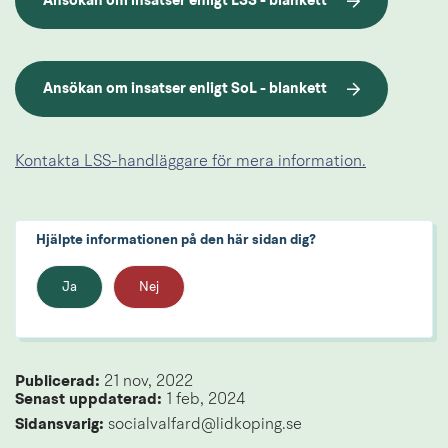
Ansökan om insatser enligt LSS - blankett
pdf, 181.8 kB.
Ansökan om insatser enligt SoL - blankett
pdf, 168.7 kB.
Kontakta LSS-handläggare för mera information.
Hjälpte informationen på den här sidan dig?
Ja
Nej
Publicerad: 
21 nov, 2022
Senast uppdaterad: 
1 feb, 2024
Sidansvarig:
 socialvalfard@lidkoping.se