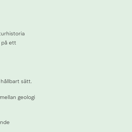
rhistoria 
på ett 
ållbart sätt.
ellan geologi 
nde 