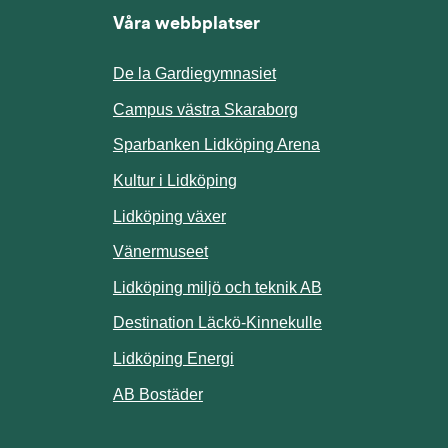
Våra webbplatser
De la Gardiegymnasiet
ill annan webbplats.
Campus västra Skaraborg
Sparbanken Lidköping Arena
webbplats.
Kultur i Lidköping
ill annan webbplats.
Lidköping växer
Vänermuseet
lats.
Lidköping miljö och teknik AB
Länk till annan w
Destination Läckö-Kinnekulle
nan webbplats.
Länk till annan webbplats.
Lidköping Energi
ll annan webbplats.
Länk till annan webbplats.
AB Bostäder