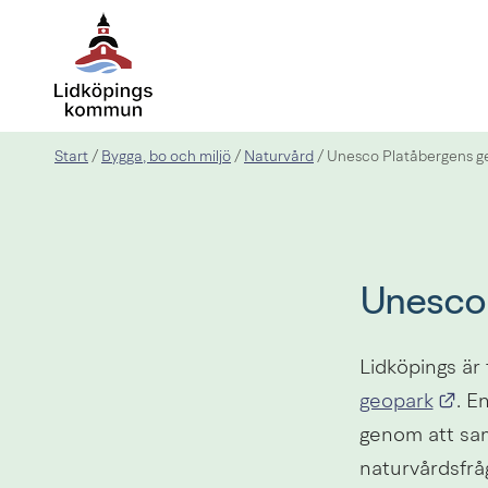
Start
Bygga, bo och miljö
Naturvård
/
/
/
Unesco Platåbergens g
Unesco
Lidköpings är
Län
geopark
.
En
genom att sam
naturvårdsfrå