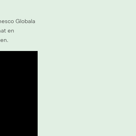
nesco Globala 
n webbplats.
med bland annat en 
ken.