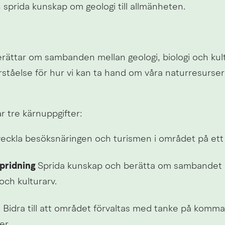
 sprida kunskap om geologi till allmänheten.
rättar om sambanden mellan geologi, biologi och kultu
ståelse för hur vi kan ta hand om våra naturresurser 
r tre kärnuppgifter:
veckla besöksnäringen och turismen i området på ett h
ridning 
Sprida kunskap och berätta om sambandet m
och kulturarv.
e
 Bidra till att området förvaltas med tanke på komma
er.