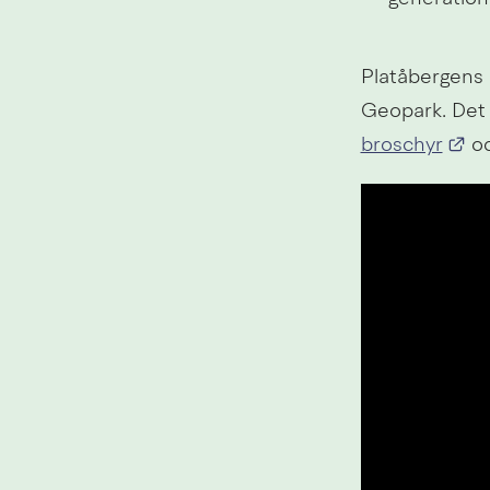
Platåbergens 
Geopark. Det 
Lä
broschyr
 o