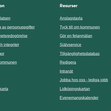
ion
Resurser
atsen
Anslagstavla
Länk t
 av personuppgifter
Tyck till om kommunen
ghetsredogörelse
Gör en felanmälan
Länk till annan 
 integritet
Självservice
Länk t
gor
Tillgänglighetsdatabas
kommunen
Redigera
Länk till annan webbp
Intranät
Jobba hos oss - lediga jobb
Länk till an
karta
Lidköpingskartan
Länk ti
Evenemangskalender