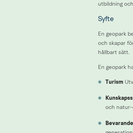
utbildning och
Syfte
En geopark be
och skapar för
hållbart sätt.
En geopark ha
Turism
 Ut
Kunskapssp
och natur-
Bevarand
generation