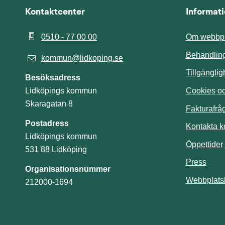
Kontaktcenter
Informat
0510 - 77 00 00
Om webbpl
Behandling
kommun@lidkoping.se
Tillgängli
Besöksadress
Cookies och
Lidköpings kommun
Skaragatan 8
Fakturafrå
Postadress
Kontakta 
Lidköpings kommun
Öppettider
531 88 Lidköping
Press
Organisationsnummer
Webbplats
212000-1694