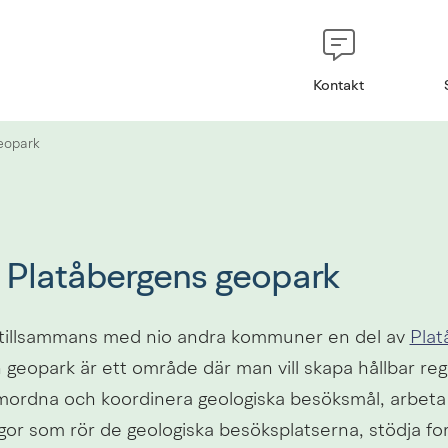
Kontakt
eopark
 Platåbergens geopark
 tillsammans med nio andra kommuner en del av 
Plat
k till annan webbplats.
 geopark är ett område där man vill skapa hållbar regio
ordna och koordinera geologiska besöksmål, arbeta
gor som rör de geologiska besöksplatserna, stödja for