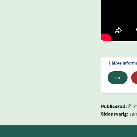
Hjälpte inform
Ja
Publicerad: 
21 
Sidansvarig:
 sa