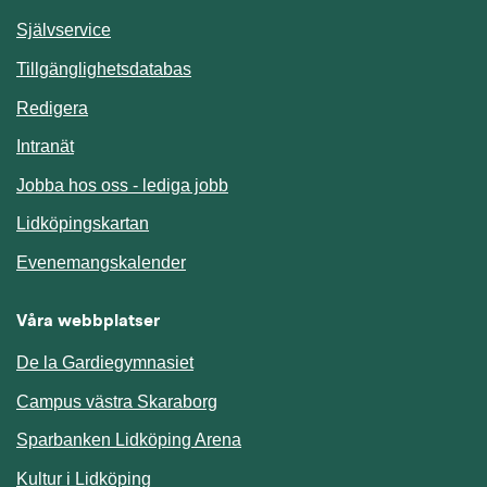
Länk till annan webbplats.
Självservice
Länk till annan webbplats.
Tillgänglighetsdatabas
Redigera
Länk till annan webbplats.
Intranät
Jobba hos oss - lediga jobb
Länk till annan webbplats.
Lidköpingskartan
Länk till annan webbplats.
Evenemangskalender
Våra webbplatser
De la Gardiegymnasiet
Campus västra Skaraborg
Sparbanken Lidköping Arena
Kultur i Lidköping