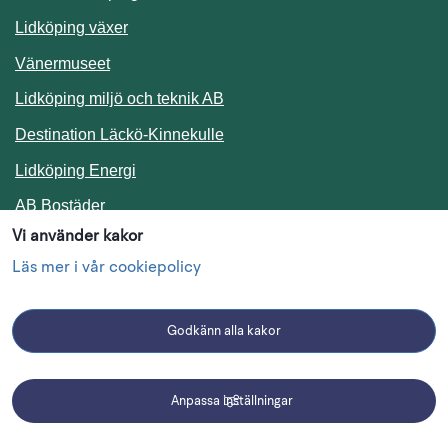
Lidköping växer
Vänermuseet
Lidköping miljö och teknik AB
Länk till annan webbplats.
Destination Läckö-Kinnekulle
Länk till annan webbplats.
Lidköping Energi
Länk till annan webbplats.
AB Bostäder
Vi använder kakor
Följ oss i sociala medier
Läs mer i vår cookiepolicy
Godkänn alla kakor
Facebook
Instagram
Linkedin
Anpassa inställningar
Driftmeddelanden