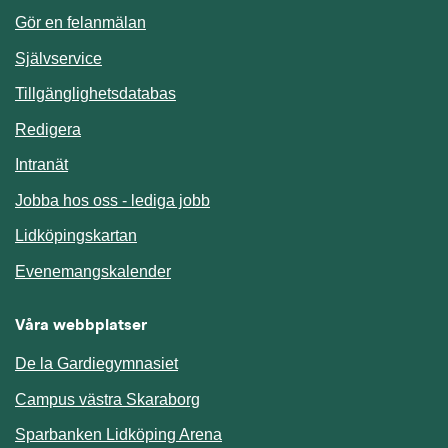
Gör en felanmälan
Länk till annan webbplats.
Självservice
Länk till annan webbplats.
Tillgänglighetsdatabas
Redigera
Länk till annan webbplats.
Intranät
Jobba hos oss - lediga jobb
Länk till annan webbplats.
Lidköpingskartan
Länk till annan webbplats.
Evenemangskalender
Våra webbplatser
De la Gardiegymnasiet
Campus västra Skaraborg
Sparbanken Lidköping Arena