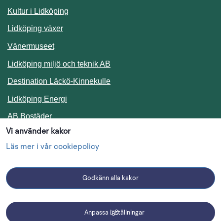
Kultur i Lidköping
Lidköping växer
Vänermuseet
Lidköping miljö och teknik AB
Länk till annan webbplats.
Destination Läckö-Kinnekulle
Länk till annan webbplats.
Lidköping Energi
Länk till annan webbplats.
AB Bostäder
Vi använder kakor
Följ oss i sociala medier
Läs mer i vår cookiepolicy
Godkänn alla kakor
Facebook
Instagram
Linkedin
Anpassa inställningar