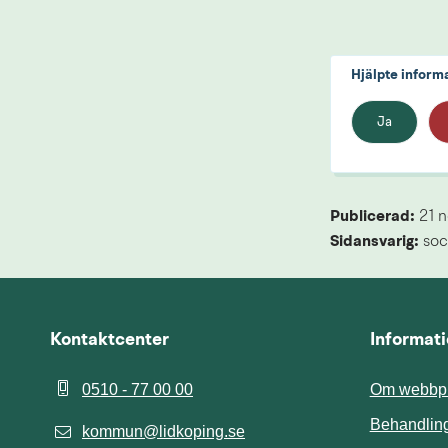
Hjälpte inform
Ja
Publicerad: 
21 
Sidansvarig:
 soc
Kontaktcenter
Informat
0510 - 77 00 00
Om webbpl
Behandling
kommun@lidkoping.se