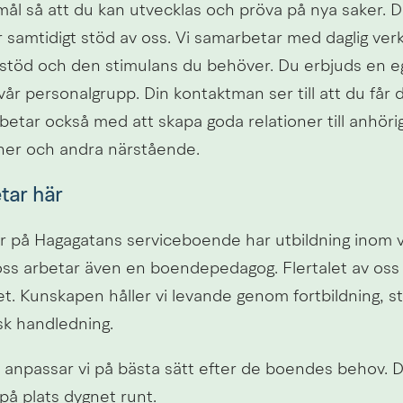
mål så att du kan utvecklas och pröva på nya saker. Du
r samtidigt stöd av oss. Vi samarbetar med daglig ver
t stöd och den stimulans du behöver. Du erbjuds en e
år personalgrupp. Din kontaktman ser till att du får d
betar också med att skapa goda relationer till anhöri
ner och andra närstående.
tar här
r på Hagagatans serviceboende har utbildning inom v
ss arbetar även en boendepedagog. Flertalet av oss 
t. Kunskapen håller vi levande genom fortbildning, st
k handledning.
 anpassar vi på bästa sätt efter de boendes behov. De
å plats dygnet runt.