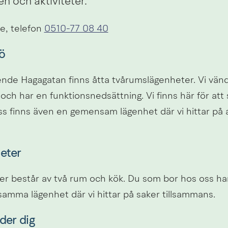
en och aktiviteter.
, telefon 
0510-77 08 40
ö
de Hagagatan finns åtta tvårumslägenheter. Vi vänder 
ch har en funktionsnedsättning. Vi finns här för att st
s finns även en gemensam lägenhet där vi hittar på ak
eter
er består av två rum och kök. Du som bor hos oss har 
samma lägenhet där vi hittar på saker tillsammans.
der dig