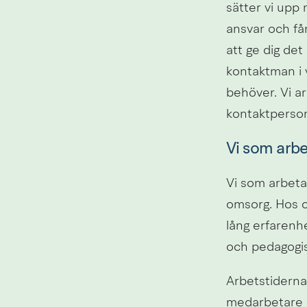
sätter vi upp 
ansvar och få
att ge dig de
kontaktman i v
behöver. Vi ar
kontaktperso
Vi som arbe
Vi som arbeta
omsorg. Hos o
lång erfarenhe
och pedagogis
Arbetstiderna
medarbetare p