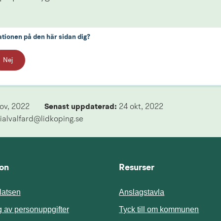
ationen på den här sidan dig?
Nej
nov, 2022
Senast uppdaterad: 
24 okt, 2022
ialvalfard@lidkoping.se
ion
Resurser
atsen
Anslagstavla
Länk t
 av personuppgifter
Tyck till om kommunen