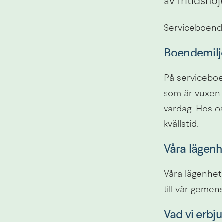
av fritidsnöj
Serviceboende
Boendemilj
På serviceboen
som är vuxen o
vardag. Hos os
kvällstid.
Våra lägenh
Våra lägenhet
till vår gemen
Vad vi erbju