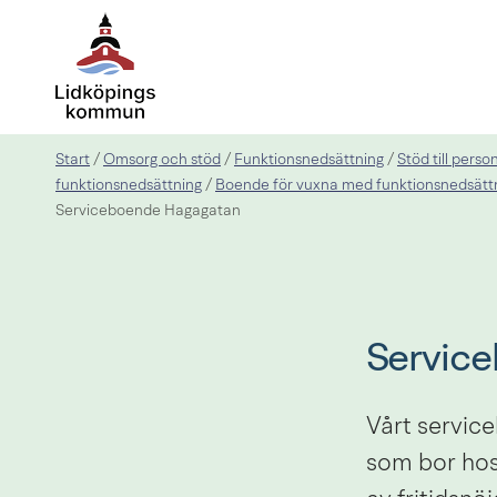
Start
Omsorg och stöd
Funktionsnedsättning
Stöd till pers
/
/
/
funktionsnedsättning
Boende för vuxna med funktionsnedsätt
/
Serviceboende Hagagatan
Servic
Vårt service
som bor hos 