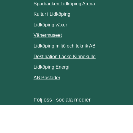
Sparbanken Lidköping Arena
webbplats.
Kultur i Lidköping
ill annan webbplats.
Lidköping växer
Vänermuseet
lats.
Lidköping miljö och teknik AB
Länk till annan w
Destination Läckö-Kinnekulle
nan webbplats.
Länk till annan webbplats.
Lidköping Energi
ll annan webbplats.
Länk till annan webbplats.
AB Bostäder
Följ oss i sociala medier
Facebook
Instagram
Linkedin