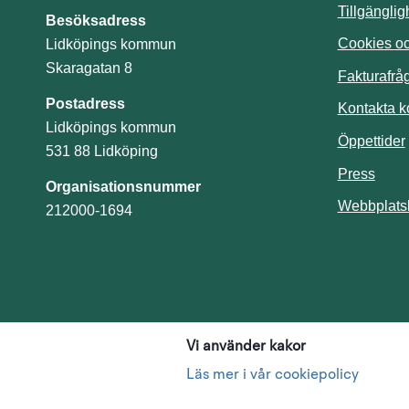
Tillgängli
Besöksadress
Cookies och
Lidköpings kommun
Skaragatan 8
Fakturafrå
Postadress
Kontakta 
Lidköpings kommun
Öppettider
531 88 Lidköping
Press
Organisationsnummer
Webbplats
212000-1694
Vi använder kakor
Läs mer i vår cookiepolicy