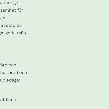
 tar eget 
ksamhet för 
gen 
et stöd du 
ga, gode män, 
ård och 
har bred och 
udiedagar 
t finns 