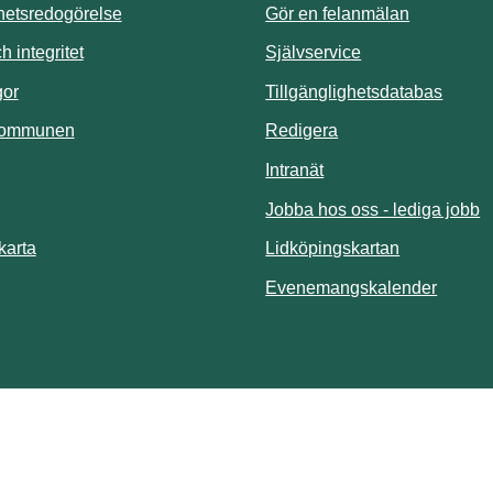
ghetsredogörelse
Gör en felanmälan
Länk till annan 
 integritet
Självservice
Länk t
gor
Tillgänglighetsdatabas
kommunen
Redigera
Länk till annan webbp
Intranät
Jobba hos oss - lediga jobb
Länk till an
karta
Lidköpingskartan
Länk ti
Evenemangskalender