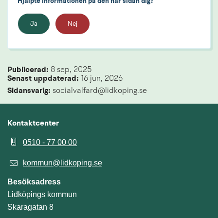
Hjälpte informationen på den här sidan dig?
Ja
Nej
Publicerad: 
8 sep, 2025
Senast uppdaterad: 
16 jun, 2026
Sidansvarig:
 socialvalfard@lidkoping.se
Kontaktcenter
0510 - 77 00 00
kommun@lidkoping.se
Besöksadress
Lidköpings kommun
Skaragatan 8