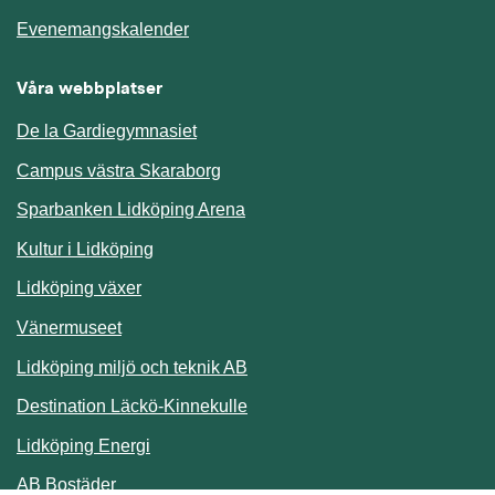
Länk till annan webbplats.
Evenemangskalender
Våra webbplatser
De la Gardiegymnasiet
Campus västra Skaraborg
Sparbanken Lidköping Arena
Kultur i Lidköping
Lidköping växer
Vänermuseet
Lidköping miljö och teknik AB
Länk till annan webbplats.
Destination Läckö-Kinnekulle
Länk till annan webbplats.
Lidköping Energi
Länk till annan webbplats.
AB Bostäder