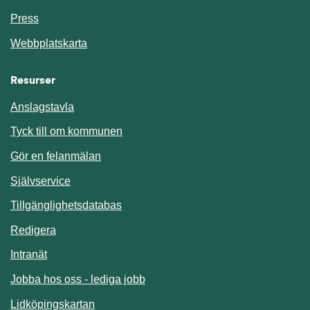
Press
Webbplatskarta
Resurser
Anslagstavla
Länk till annan webbplats.
Tyck till om kommunen
Gör en felanmälan
Länk till annan webbplats.
Självservice
Länk till annan webbplats.
Tillgänglighetsdatabas
Redigera
Länk till annan webbplats.
Intranät
Jobba hos oss - lediga jobb
Länk till annan webbplats.
Lidköpingskartan