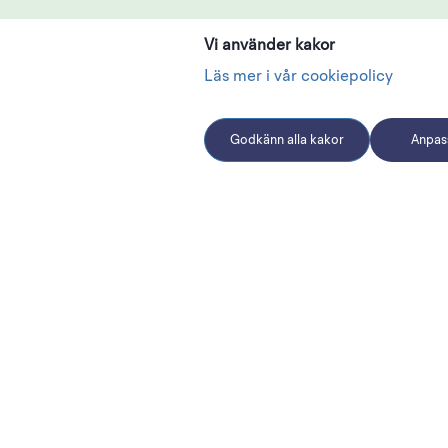
Vi använder kakor
Läs mer i vår cookiepolicy
Godkänn alla kakor
Anpass
Hitta snabbt
Populära sidor
Här hittar du sidor som kan vara intressanta 
för dig som söker sommarjobb hos oss.