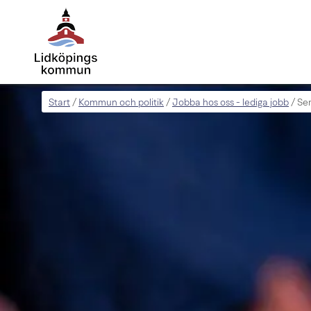
Start
Kommun och politik
Jobba hos oss - lediga jobb
/
/
/
Se